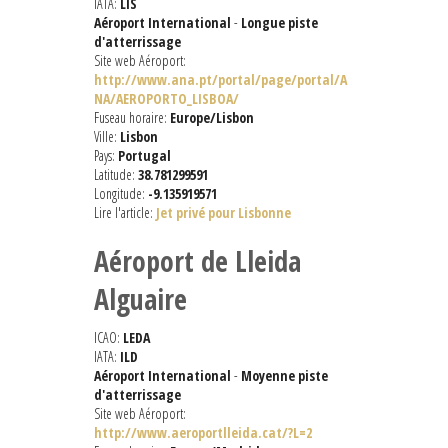
IATA:
LIS
Aéroport International
-
Longue piste
d'atterrissage
Site web Aéroport:
http://www.ana.pt/portal/page/portal/A
NA/AEROPORTO_LISBOA/
Fuseau horaire:
Europe/Lisbon
Ville:
Lisbon
Pays:
Portugal
Latitude:
38.781299591
Longitude:
-9.135919571
Lire l'article:
Jet privé pour Lisbonne
Aéroport de Lleida
Alguaire
ICAO:
LEDA
IATA:
ILD
Aéroport International
-
Moyenne piste
d'atterrissage
Site web Aéroport:
http://www.aeroportlleida.cat/?L=2