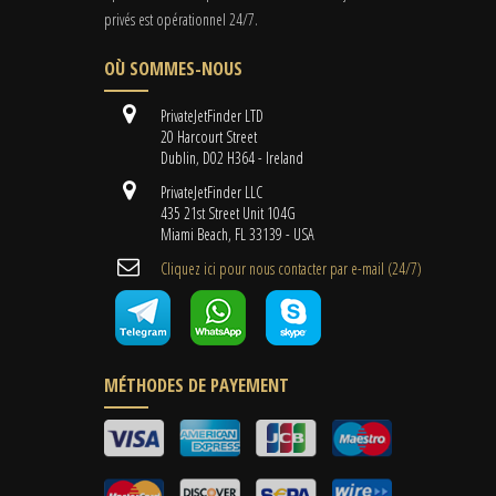
privés est opérationnel 24/7.
OÙ SOMMES-NOUS
PrivateJetFinder LTD
20 Harcourt Street
Dublin, D02 H364 - Ireland
PrivateJetFinder LLC
435 21st Street Unit 104G
Miami Beach, FL 33139 - USA
Cliquez ici pour nous contacter par e-mail (24/7)
MÉTHODES DE PAYEMENT