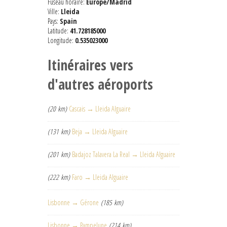
Fuseau horaire:
Europe/Madrid
Ville:
Lleida
Pays:
Spain
Latitude:
41.728185000
Longitude:
0.535023000
Itinéraires vers
d'autres aéroports
(20 km)
Cascais → Lleida Alguaire
(131 km)
Beja → Lleida Alguaire
(201 km)
Badajoz Talavera La Real → Lleida Alguaire
(222 km)
Faro → Lleida Alguaire
Lisbonne → Gérone
(185 km)
Lisbonne → Pampelune
(214 km)