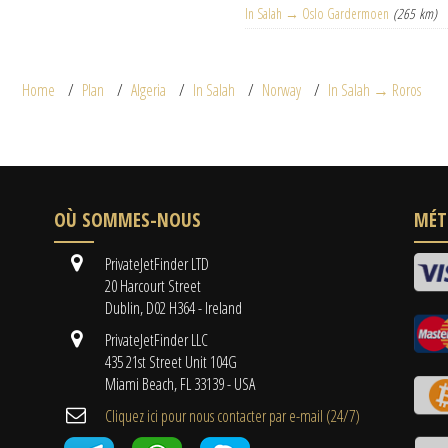
In Salah → Oslo Gardermoen
(265 km)
Home
Plan
Algeria
In Salah
Norway
In Salah → Roros
OÙ SOMMES-NOUS
MÉT
PrivateJetFinder LTD
20 Harcourt Street
Dublin, D02 H364 - Ireland
PrivateJetFinder LLC
435 21st Street Unit 104G
Miami Beach, FL 33139 - USA
Cliquez ici pour nous contacter par e-mail (24/7)