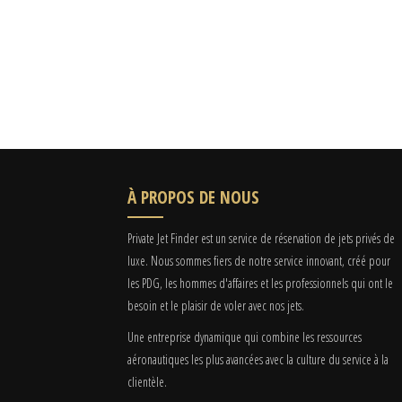
À PROPOS DE NOUS
Private Jet Finder est un service de réservation de jets privés de
luxe. Nous sommes fiers de notre service innovant, créé pour
les PDG, les hommes d'affaires et les professionnels qui ont le
besoin et le plaisir de voler avec nos jets.
Une entreprise dynamique qui combine les ressources
aéronautiques les plus avancées avec la culture du service à la
clientèle.