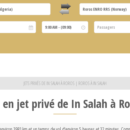
JETS PRIVÉS DE IN SALAH À ROROS | ROROS À IN SALAH
 en jet privé de In Salah à R
d'environ 3981 km et un temps de vol d'environ 5 heures et 32 minutes. Comp