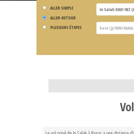
ALLER SIMPLE
ALLER-RETOUR
PLUSIEURS ÉTAPES
Vol
Le vol privé de In Salah à Roros a une distance 