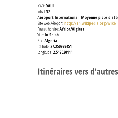
ICAO:
DAUI
IATA:
INZ
Aéroport International
-
Moyenne piste d'att
Site web Aéroport:
http://en.wikipedia.org/wiki/
Fuseau horaire:
Africa/Algiers
Ville:
In Salah
Pays:
Algeria
Latitude:
27.250999451
Longitude:
2.512020111
Itinéraires vers d'autre