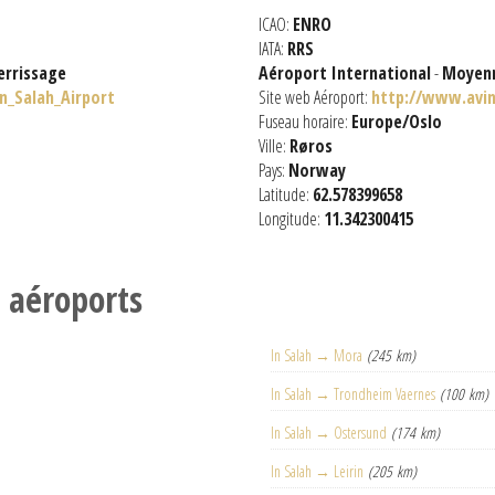
ICAO:
ENRO
IATA:
RRS
errissage
Aéroport International
-
Moyenn
In_Salah_Airport
Site web Aéroport:
http://www.avin
Fuseau horaire:
Europe/Oslo
Ville:
Røros
Pays:
Norway
Latitude:
62.578399658
Longitude:
11.342300415
s aéroports
In Salah → Mora
(245 km)
In Salah → Trondheim Vaernes
(100 km)
In Salah → Ostersund
(174 km)
In Salah → Leirin
(205 km)