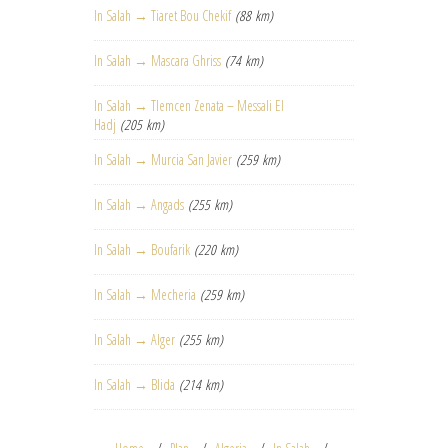
In Salah → Tiaret Bou Chekif
(88 km)
In Salah → Mascara Ghriss
(74 km)
In Salah → Tlemcen Zenata – Messali El
Hadj
(205 km)
In Salah → Murcia San Javier
(259 km)
In Salah → Angads
(255 km)
In Salah → Boufarik
(220 km)
In Salah → Mecheria
(259 km)
In Salah → Alger
(255 km)
In Salah → Blida
(214 km)