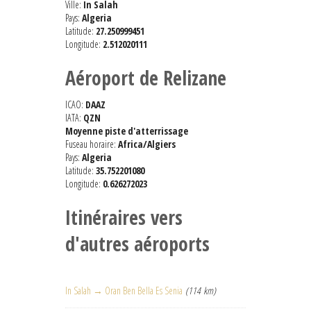
Ville:
In Salah
Pays:
Algeria
Latitude:
27.250999451
Longitude:
2.512020111
Aéroport de Relizane
ICAO:
DAAZ
IATA:
QZN
Moyenne piste d'atterrissage
Fuseau horaire:
Africa/Algiers
Pays:
Algeria
Latitude:
35.752201080
Longitude:
0.626272023
Itinéraires vers
d'autres aéroports
In Salah → Oran Ben Bella Es Senia
(114 km)