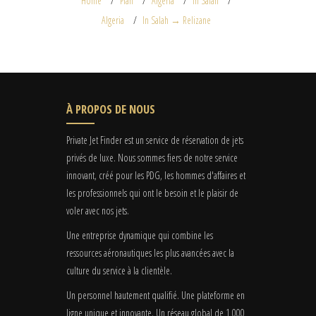
Home
Plan
Algeria
In Salah
Algeria
In Salah → Relizane
À PROPOS DE NOUS
Private Jet Finder est un service de réservation de jets
privés de luxe. Nous sommes fiers de notre service
innovant, créé pour les PDG, les hommes d'affaires et
les professionnels qui ont le besoin et le plaisir de
voler avec nos jets.
Une entreprise dynamique qui combine les
ressources aéronautiques les plus avancées avec la
culture du service à la clientèle.
Un personnel hautement qualifié. Une plateforme en
ligne unique et innovante. Un réseau global de 1 000