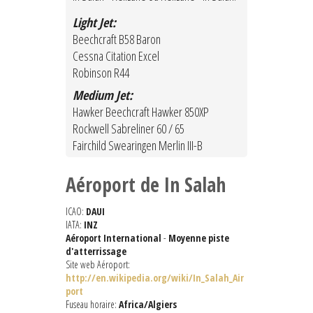
Light Jet:
Beechcraft B58 Baron
Cessna Citation Excel
Robinson R44
Medium Jet:
Hawker Beechcraft Hawker 850XP
Rockwell Sabreliner 60 / 65
Fairchild Swearingen Merlin III-B
Aéroport de In Salah
ICAO:
DAUI
IATA:
INZ
Aéroport International
-
Moyenne piste
d'atterrissage
Site web Aéroport:
http://en.wikipedia.org/wiki/In_Salah_Air
port
Fuseau horaire:
Africa/Algiers