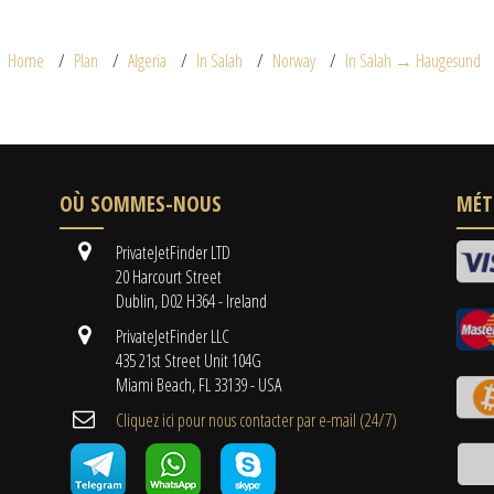
Home
Plan
Algeria
In Salah
Norway
In Salah → Haugesund
OÙ SOMMES-NOUS
MÉT
PrivateJetFinder LTD
20 Harcourt Street
Dublin, D02 H364 - Ireland
PrivateJetFinder LLC
435 21st Street Unit 104G
Miami Beach, FL 33139 - USA
Cliquez ici pour nous contacter par e-mail (24/7)