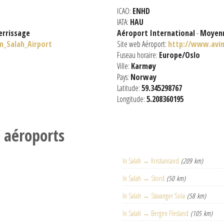
ICAO:
ENHD
IATA:
HAU
errissage
Aéroport International
-
Moyenn
In_Salah_Airport
Site web Aéroport:
http://www.avin
Fuseau horaire:
Europe/Oslo
Ville:
Karmøy
Pays:
Norway
Latitude:
59.345298767
Longitude:
5.208360195
s aéroports
In Salah → Kristiansand
(209 km)
In Salah → Stord
(50 km)
In Salah → Stavanger Sola
(58 km)
In Salah → Bergen Flesland
(105 km)