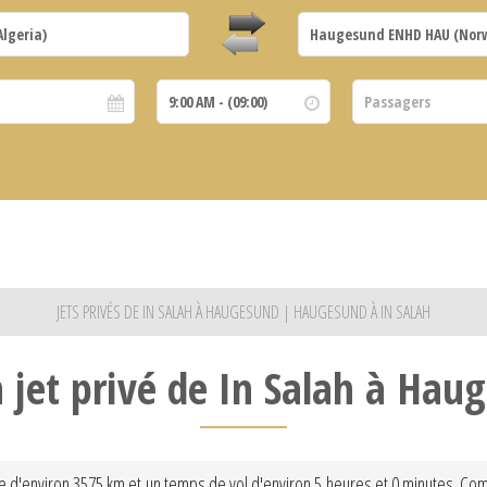
JETS PRIVÉS DE IN SALAH À HAUGESUND | HAUGESUND À IN SALAH
n jet privé de In Salah à Hau
ce d'environ 3575 km et un temps de vol d'environ 5 heures et 0 minutes. Com