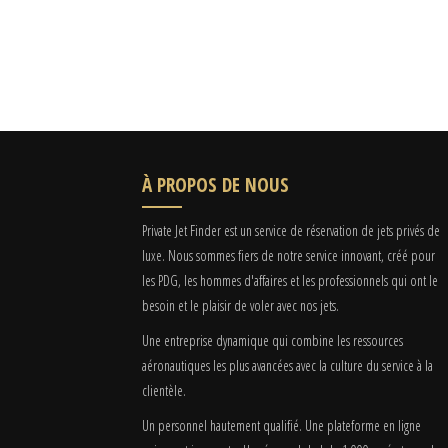
À PROPOS DE NOUS
Private Jet Finder est un service de réservation de jets privés de
luxe. Nous sommes fiers de notre service innovant, créé pour
les PDG, les hommes d'affaires et les professionnels qui ont le
besoin et le plaisir de voler avec nos jets.
Une entreprise dynamique qui combine les ressources
aéronautiques les plus avancées avec la culture du service à la
clientèle.
Un personnel hautement qualifié. Une plateforme en ligne