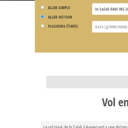
ALLER SIMPLE
ALLER-RETOUR
PLUSIEURS ÉTAPES
Vol e
Le vol privé de In Salah à Haugesund a une distan