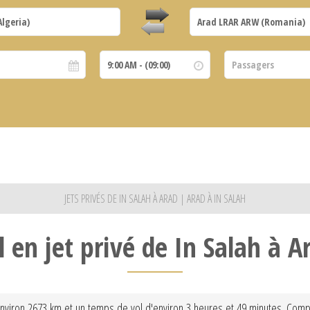
JETS PRIVÉS DE IN SALAH À ARAD | ARAD À IN SALAH
l en jet privé de In Salah à A
'environ 2673 km et un temps de vol d'environ 3 heures et 49 minutes. Comp