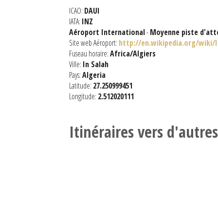
ICAO:
DAUI
IATA:
INZ
Aéroport International
-
Moyenne piste d'att
Site web Aéroport:
http://en.wikipedia.org/wiki/
Fuseau horaire:
Africa/Algiers
Ville:
In Salah
Pays:
Algeria
Latitude:
27.250999451
Longitude:
2.512020111
Itinéraires vers d'autre