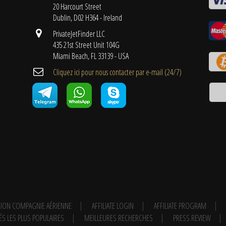
20 Harcourt Street
Dublin, D02 H364 - Ireland
PrivateJetFinder LLC
435 21st Street Unit 104G
Miami Beach, FL 33139 - USA
Cliquez ici pour nous contacter par e-mail (24/7)
ION COMPAGNIE AÉRIENNE
AFFILIATE LOGIN
AFFILIATE PROGRAM
ÉS LES PLUS POPULAIRES
MEILLEURES RECHERCHES
PRESS REVIEW