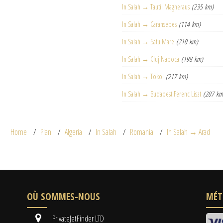
In Salah → Tautii Magheraus
(235 km)
In Salah → Caransebes
(114 km)
In Salah → Satu Mare
(210 km)
In Salah → Cluj Napoca
(198 km)
In Salah → Tököl
(217 km)
In Salah → Budapest Ferenc Liszt
(207 km
Home
Plan
Algeria
In Salah
Romania
In Salah → Arad
OÙ SOMMES-NOUS
MÉT
PrivateJetFinder LTD