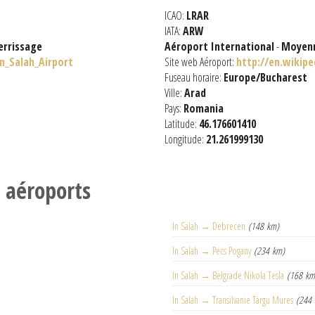
ICAO:
LRAR
IATA:
ARW
errissage
Aéroport International
-
Moyenn
In_Salah_Airport
Site web Aéroport:
http://en.wikipe
Fuseau horaire:
Europe/Bucharest
Ville:
Arad
Pays:
Romania
Latitude:
46.176601410
Longitude:
21.261999130
s aéroports
In Salah → Debrecen
(148 km)
In Salah → Pecs Pogany
(234 km)
In Salah → Belgrade Nikola Tesla
(168 km
In Salah → Transilvanie Targu Mures
(244