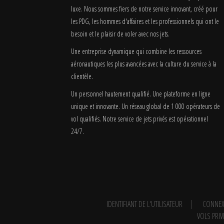
luxe. Nous sommes fiers de notre service innovant, créé pour
les PDG, les hommes d'affaires et les professionnels qui ont le
besoin et le plaisir de voler avec nos jets.
Une entreprise dynamique qui combine les ressources
aéronautiques les plus avancées avec la culture du service à la
clientèle.
Un personnel hautement qualifié. Une plateforme en ligne
unique et innovante. Un réseau global de 1 000 opérateurs de
vol qualifiés. Notre service de jets privés est opérationnel
24/7.
IDENTIFIANT DE L'UTILISATEUR
CONNEX
VOLS PRIV