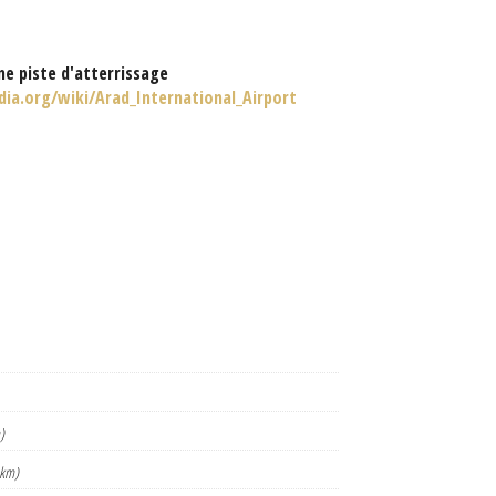
e piste d'atterrissage
dia.org/wiki/Arad_International_Airport
)
 km)