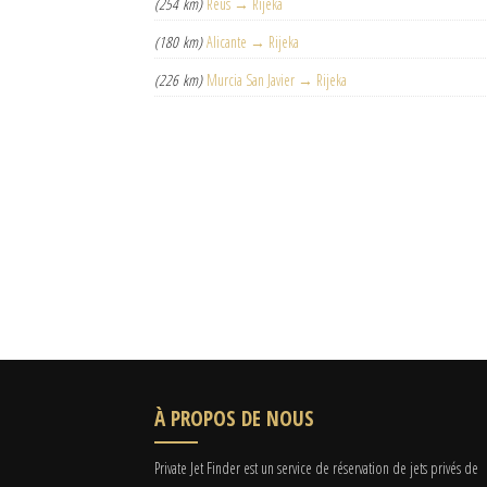
(254 km)
Reus → Rijeka
(180 km)
Alicante → Rijeka
(226 km)
Murcia San Javier → Rijeka
À PROPOS DE NOUS
Private Jet Finder est un service de réservation de jets privés de