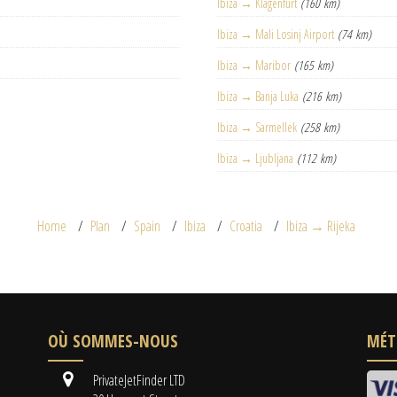
Ibiza → Klagenfurt
(160 km)
Ibiza → Mali Losinj Airport
(74 km)
Ibiza → Maribor
(165 km)
Ibiza → Banja Luka
(216 km)
Ibiza → Sarmellek
(258 km)
Ibiza → Ljubljana
(112 km)
Home
Plan
Spain
Ibiza
Croatia
Ibiza → Rijeka
OÙ SOMMES-NOUS
MÉT
PrivateJetFinder LTD