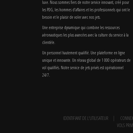
luxe. Nous sommes fiers de notre service innovant, créé pour
les PDG, les hommes d'affaires et les professionnels qui ont le
besoin et le plaisir de voler avec nos jets.
Une entreprise dynamique qui combine les ressources
aéronautiques les plus avancées avec la culture du service à la
clientèle.
Un personnel hautement qualifié. Une plateforme en ligne
unique et innovante. Un réseau global de 1 000 opérateurs de
vol qualifiés. Notre service de jets privés est opérationnel
24/7.
IDENTIFIANT DE L'UTILISATEUR
CONNEX
VOLS PRIV