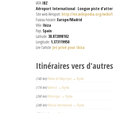
IATA:
IBZ
Aéroport International
-
Longue piste d'atter
Site web Aéroport:
http://en.wikipedia.org/wiki/I
Fuseau horaire:
Europe/Madrid
Ville:
Ibiza
Pays:
Spain
Latitude:
38.872898102
Longitude:
1.373119950
Lire l'article:
Jet privé pour Ibiza
Itinéraires vers d'autre
(140 km)
Palma de Majorque → Rijeka
(174 km)
Valence → Rijeka
(268 km)
Minorque → Rijeka
(248 km)
Murcia International → Rijeka