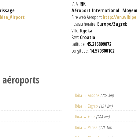
IATA:
RJK
rissage
Aéroport International
-
Moyenn
biza_Airport
Site web Aéroport:
http://en.wikipe
Fuseau horaire:
Europe/Zagreb
Ville:
Rijeka
Pays:
Croatia
Latitude:
45.216899872
Longitude:
14.570300102
s aéroports
Ibiza → Ancone
(202 km)
Ibiza → Zagreb
(131 km)
Ibiza → Graz
(208 km)
Ibiza → Venise
(176 km)