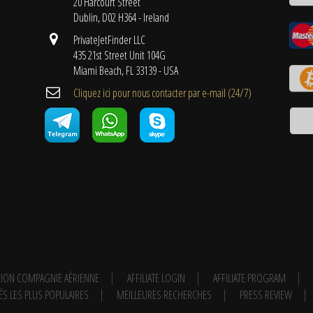
20 Harcourt Street
Dublin, D02 H364 - Ireland
PrivateJetFinder LLC
435 21st Street Unit 104G
Miami Beach, FL 33139 - USA
Cliquez ici pour nous contacter par e-mail (24/7)
ION COMPAGNIE AÉRIENNE
AFFILIATE LOGIN
AFFILIATE PROGRAM
ÉS LES PLUS POPULAIRES
MEILLEURES RECHERCHES
PRESS REVIEW