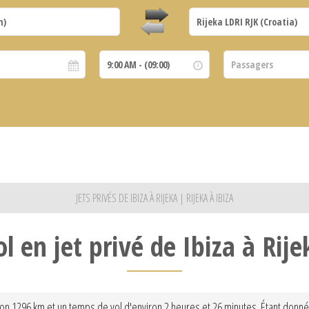
JETS PRIVÉS DE IBIZA À RIJEKA | RIJEKA À IBIZA
ol en jet privé de Ibiza à Rije
viron 1296 km et un temps de vol d'environ 2 heures et 26 minutes. Étant donné