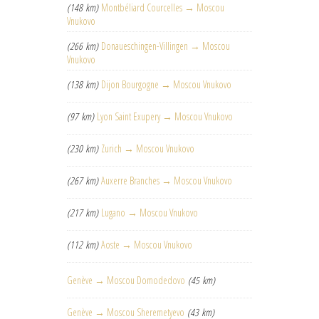
(148 km)
Montbéliard Courcelles → Moscou
Vnukovo
(266 km)
Donaueschingen-Villingen → Moscou
Vnukovo
(138 km)
Dijon Bourgogne → Moscou Vnukovo
(97 km)
Lyon Saint Exupery → Moscou Vnukovo
(230 km)
Zurich → Moscou Vnukovo
(267 km)
Auxerre Branches → Moscou Vnukovo
(217 km)
Lugano → Moscou Vnukovo
(112 km)
Aoste → Moscou Vnukovo
Genève → Moscou Domodedovo
(45 km)
Genève → Moscou Sheremetyevo
(43 km)