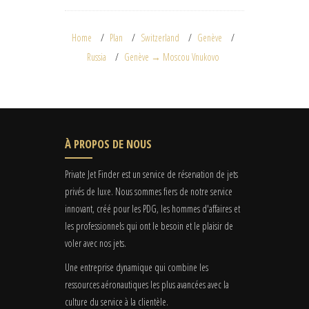
Home
Plan
Switzerland
Genève
Russia
Genève → Moscou Vnukovo
À PROPOS DE NOUS
Private Jet Finder est un service de réservation de jets
privés de luxe. Nous sommes fiers de notre service
innovant, créé pour les PDG, les hommes d'affaires et
les professionnels qui ont le besoin et le plaisir de
voler avec nos jets.
Une entreprise dynamique qui combine les
ressources aéronautiques les plus avancées avec la
culture du service à la clientèle.