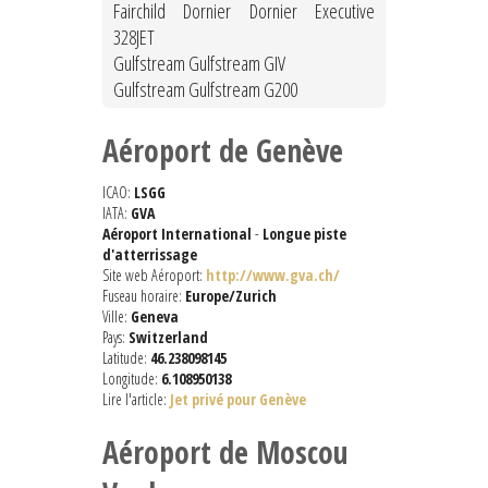
Fairchild Dornier Dornier Executive
328JET
Gulfstream Gulfstream GIV
Gulfstream Gulfstream G200
Aéroport de Genève
ICAO:
LSGG
IATA:
GVA
Aéroport International
-
Longue piste
d'atterrissage
Site web Aéroport:
http://www.gva.ch/
Fuseau horaire:
Europe/Zurich
Ville:
Geneva
Pays:
Switzerland
Latitude:
46.238098145
Longitude:
6.108950138
Lire l'article:
Jet privé pour Genève
Aéroport de Moscou