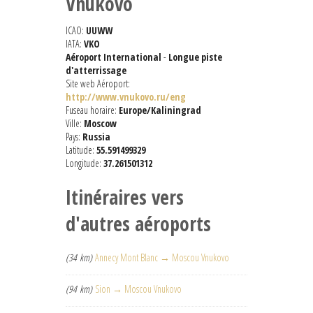
Vnukovo
ICAO:
UUWW
IATA:
VKO
Aéroport International
-
Longue piste
d'atterrissage
Site web Aéroport:
http://www.vnukovo.ru/eng
Fuseau horaire:
Europe/Kaliningrad
Ville:
Moscow
Pays:
Russia
Latitude:
55.591499329
Longitude:
37.261501312
Itinéraires vers
d'autres aéroports
(34 km)
Annecy Mont Blanc → Moscou Vnukovo
(94 km)
Sion → Moscou Vnukovo