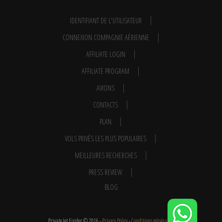
IDENTIFIANT DE L'UTILISATEUR
CONNEXION COMPAGNIE AÉRIENNE
AFFILIATE LOGIN
AFFILIATE PROGRAM
AVIONS
CONTACTS
PLAN
VOLS PRIVÉS LES PLUS POPULAIRES
MEILLEURES RECHERCHES
PRESS REVIEW
BLOG
Private Jet Finder © 2016 -
Privacy Policy
-
Conditions générales
-