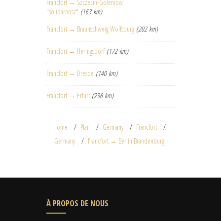
Francfort → Szczecin-Goleniow
"solidarnosc"
(163 km)
Francfort → Braunschweig Wolfsburg
(202 km)
Francfort → Heringsdorf
(172 km)
Francfort → Dresde
(140 km)
Francfort → Erfurt
(236 km)
Home
Plan
Germany
Francfort
Germany
Francfort → Berlin Brandenburg
À PROPOS DE NOUS