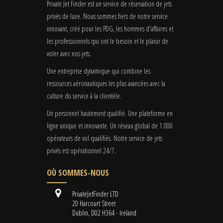
Private Jet Finder est un service de réservation de jets
privés de luxe. Nous sommes fiers de notre service
innovant, créé pour les PDG, les hommes d'affaires et
les professionnels qui ont le besoin et le plaisir de
voler avec nos jets.
Une entreprise dynamique qui combine les
ressources aéronautiques les plus avancées avec la
culture du service à la clientèle.
Un personnel hautement qualifié. Une plateforme en
ligne unique et innovante. Un réseau global de 1 000
opérateurs de vol qualifiés. Notre service de jets
privés est opérationnel 24/7.
OÙ SOMMES-NOUS
PrivateJetFinder LTD
20 Harcourt Street
Dublin, D02 H364 - Ireland