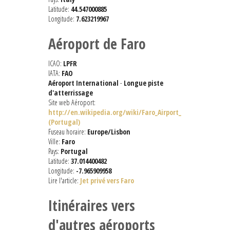
Latitude:
44.547000885
Longitude:
7.623219967
Aéroport de Faro
ICAO:
LPFR
IATA:
FAO
Aéroport International
-
Longue piste
d'atterrissage
Site web Aéroport:
http://en.wikipedia.org/wiki/Faro_Airport_
(Portugal)
Fuseau horaire:
Europe/Lisbon
Ville:
Faro
Pays:
Portugal
Latitude:
37.014400482
Longitude:
-7.965909958
Lire l'article:
Jet privé vers Faro
Itinéraires vers
d'autres aéroports