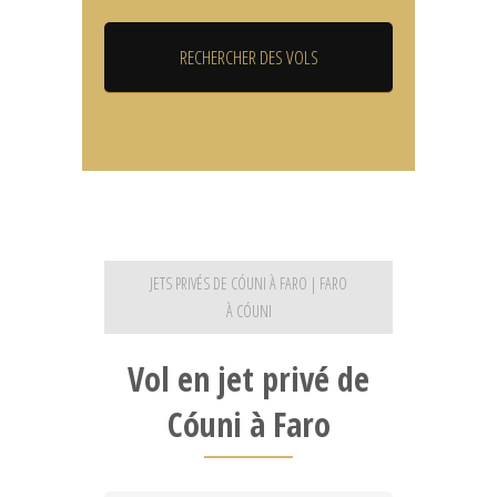
JETS PRIVÉS DE CÓUNI À FARO | FARO
À CÓUNI
Vol en jet privé de
Cóuni à Faro