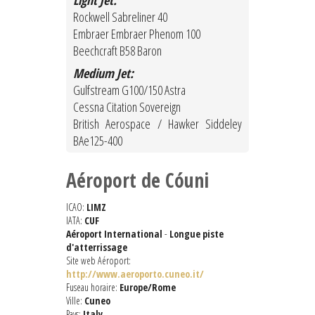
Light Jet:
Rockwell Sabreliner 40
Embraer Embraer Phenom 100
Beechcraft B58 Baron
Medium Jet:
Gulfstream G100/150 Astra
Cessna Citation Sovereign
British Aerospace / Hawker Siddeley
BAe125-400
Aéroport de Cóuni
ICAO:
LIMZ
IATA:
CUF
Aéroport International
-
Longue piste
d'atterrissage
Site web Aéroport:
http://www.aeroporto.cuneo.it/
Fuseau horaire:
Europe/Rome
Ville:
Cuneo
Pays:
Italy