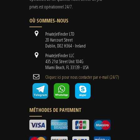
privés est opérationnel 24/7.
OÙ SOMMES-NOUS
PrivateJetFinder LTD
20 Harcourt Street
Dublin, D02 H364 - Ireland
PrivateJetFinder LLC
435 21st Street Unit 104G
Miami Beach, FL 33139 - USA
Cliquez ici pour nous contacter par e-mail (24/7)
MÉTHODES DE PAYEMENT