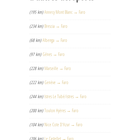
(195 km)
Annecy Mont Blanc → Faro
(234 km)
Brescia → Faro
(68 km)
Albenga → Faro
(97 km)
Gênes → Faro
(228 km)
Marseille → Faro
(222 km)
Genève → Faro
(244 km)
Istres Le Tubé/istres → Faro
(200 km)
Toulon Hyères → Faro
(104 km)
Nice Cote D'Azur → Faro
(206 km)
Le Castellet → Faro