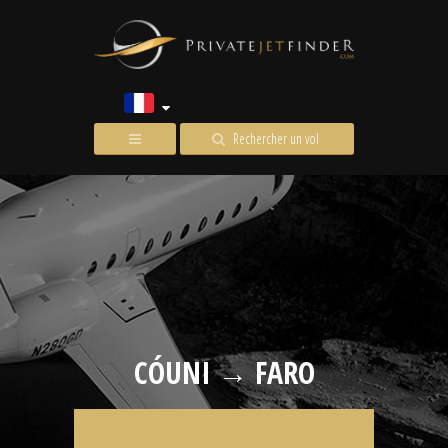
Rechercher un vol
CÓUNI → FARO