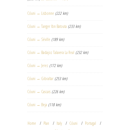
Cóuni → Lisbonne
(222 km)
Cóuni → Tanger Ibn Batouta
(233 km)
Cóuni → Séville
(189 km)
Cóuni → Badajoz Talavera La Real
(232 km)
Cóuni → Jerez
(172 km)
Cóuni → Gibraltar
(253 km)
Cóuni → Cascais
(226 km)
Cóuni → Beja
(118 km)
Home
Plan
Italy
Cóuni
Portugal