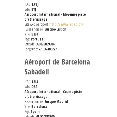
ICAO:
LPBJ
IATA:
BYJ
Aéroport International
-
Moyenne piste
d'atterrissage
Site web Aéroport:
http://www.edab.pt/
Fuseau horaire:
Europe/Lisbon
Ville:
Beja
Pays:
Portugal
Latitude:
38.078899384
Longitude:
-7.932400227
Aéroport de Barcelona
Sabadell
ICAO:
LELL
IATA:
QSA
Aéroport International
-
Courte piste
d'atterrissage
Fuseau horaire:
Europe/Madrid
Ville:
Barcelona
Pays:
Spain
Latitude:
41.520833300