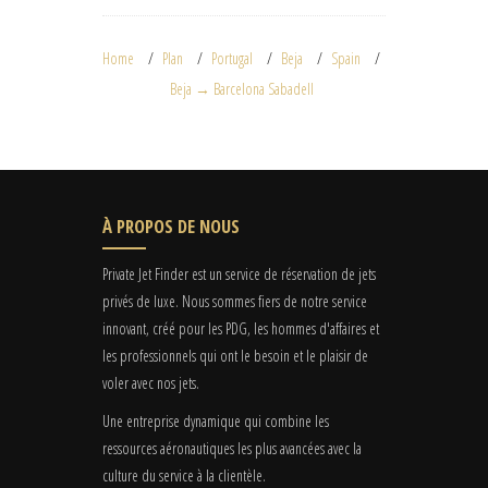
Home
Plan
Portugal
Beja
Spain
Beja → Barcelona Sabadell
À PROPOS DE NOUS
Private Jet Finder est un service de réservation de jets
privés de luxe. Nous sommes fiers de notre service
innovant, créé pour les PDG, les hommes d'affaires et
les professionnels qui ont le besoin et le plaisir de
voler avec nos jets.
Une entreprise dynamique qui combine les
ressources aéronautiques les plus avancées avec la
culture du service à la clientèle.