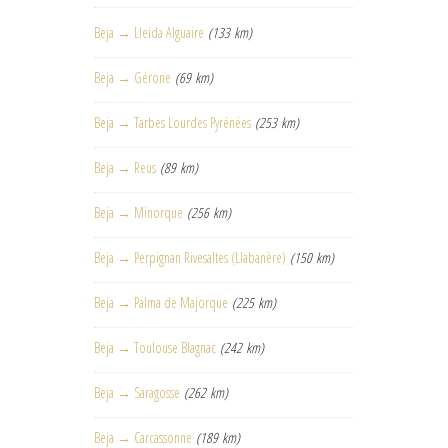
Beja → Lleida Alguaire
(133 km)
Beja → Gérone
(69 km)
Beja → Tarbes Lourdes Pyrénées
(253 km)
Beja → Reus
(89 km)
Beja → Minorque
(256 km)
Beja → Perpignan Rivesaltes (Llabanère)
(150 km)
Beja → Palma de Majorque
(225 km)
Beja → Toulouse Blagnac
(242 km)
Beja → Saragosse
(262 km)
Beja → Carcassonne
(189 km)