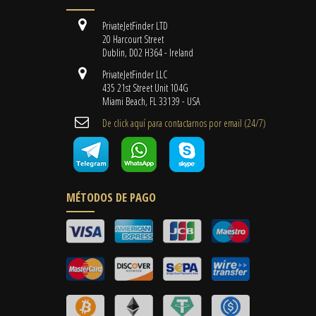
PrivateJetFinder LTD
20 Harcourt Street
Dublin, D02 H364 - Ireland
PrivateJetFinder LLC
435 21st Street Unit 104G
Miami Beach, FL 33139 - USA
De click aquí para contactarnos por email ​(24/7)
MÉTODOS DE PAGO