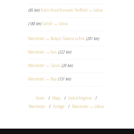
(85 km)
Robin Hood Doncaster Sheffield → Lisboa
(180 km)
Carlisle → Lisboa
Manchester → Badajoz Talavera La Real
(201 km)
Manchester → Faro
(222 km)
Manchester → Cascais
(20 km)
Manchester → Beja
(131 km)
Home
Mapa
United Kingdom
Manchester
Portugal
Manchester → Lisboa