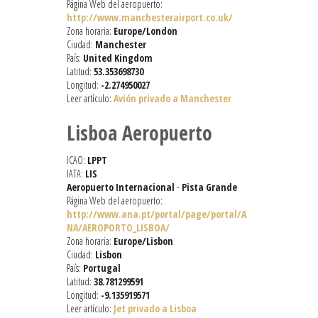
Página Web del aeropuerto:
http://www.manchesterairport.co.uk/
Zona horaria:
Europe/London
Ciudad:
Manchester
País:
United Kingdom
Latitud:
53.353698730
Longitud:
-2.274950027
Leer artículo:
Avión privado a Manchester
Lisboa Aeropuerto
ICAO:
LPPT
IATA:
LIS
Aeropuerto Internacional
-
Pista Grande
Página Web del aeropuerto:
http://www.ana.pt/portal/page/portal/A
NA/AEROPORTO_LISBOA/
Zona horaria:
Europe/Lisbon
Ciudad:
Lisbon
País:
Portugal
Latitud:
38.781299591
Longitud:
-9.135919571
Leer artículo:
Jet privado a Lisboa