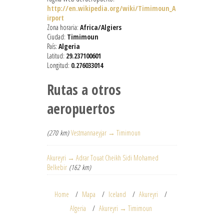
http://en.wikipedia.org/wiki/Timimoun_A
irport
Zona horaria:
Africa/Algiers
Ciudad:
Timimoun
País:
Algeria
Latitud:
29.237100601
Longitud:
0.276033014
Rutas a otros
aeropuertos
(270 km)
Vestmannaeyjar → Timimoun
Akureyri → Adrar Touat Cheikh Sidi Mohamed
Belkebir
(162 km)
Home
Mapa
Iceland
Akureyri
Algeria
Akureyri → Timimoun