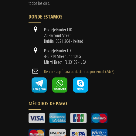
todos los días.
DONDE ESTAMOS
PrivateJetFinder LTD
20 Harcourt Street
Dublin, D02 H364 - Ireland
PrivateJetFinder LLC
435 21st Street Unit 104G
Miami Beach, FL 33139 - USA
De click aquí para contactarnos por email ​(24/7)
MÉTODOS DE PAGO