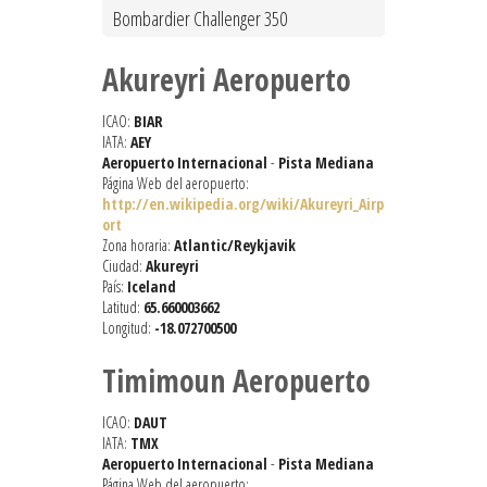
Bombardier Challenger 350
Akureyri Aeropuerto
ICAO:
BIAR
IATA:
AEY
Aeropuerto Internacional
-
Pista Mediana
Página Web del aeropuerto:
http://en.wikipedia.org/wiki/Akureyri_Airp
ort
Zona horaria:
Atlantic/Reykjavik
Ciudad:
Akureyri
País:
Iceland
Latitud:
65.660003662
Longitud:
-18.072700500
Timimoun Aeropuerto
ICAO:
DAUT
IATA:
TMX
Aeropuerto Internacional
-
Pista Mediana
Página Web del aeropuerto: