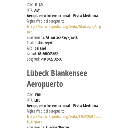
ICAO:
BIAR
IATA:
AEY
Aeropuerto Internacional
-
Pista Mediana
Página Web del aeropuerto:
http://en.wikipedia.org/wiki/Akureyri_Airp
ort
Zona horaria:
Atlantic/Reykjavik
Ciudad:
Akureyri
País:
Iceland
Latitud:
65.660003662
Longitud:
-18.072700500
Lübeck Blankensee
Aeropuerto
ICAO:
EDHL
IATA:
LBC
Aeropuerto Internacional
-
Pista Mediana
Página Web del aeropuerto:
http://en.wikipedia.org/wiki/L%C3%BCbec
k_Airport
Zona horaria:
Europe/Berlin