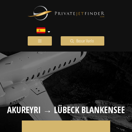
Buscar Vuelo
AKUREYRI → LÜBECK BLANKENSEE