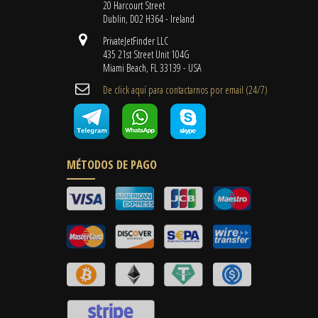
20 Harcourt Street
Dublin, D02 H364 - Ireland
PrivateJetFinder LLC
435 21st Street Unit 104G
Miami Beach, FL 33139 - USA
De click aquí para contactarnos por email ​(24/7)
MÉTODOS DE PAGO