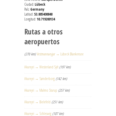
Ciudad:
Lübeck
País:
Germany
Latitud:
53.805400848
Longitud:
10.719200134
Rutas a otros
aeropuertos
(270 km)
Vestmannaeyjar → Lübeck Blankensee
Akureyri → Westerland Sylt
(197 km)
Akureyri → Sønderborg
(142 km)
Akureyri → Malmo Sturup
(257 km)
Akureyri → Bielefeld
(251 km)
Akureyri → Schleswig
(107 km)