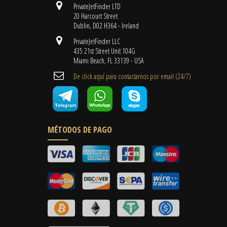
PrivateJetFinder LTD
20 Harcourt Street
Dublin, D02 H364 - Ireland
PrivateJetFinder LLC
435 21st Street Unit 104G
Miami Beach, FL 33139 - USA
De click aquí para contactarnos por email ​(24/7)
MÉTODOS DE PAGO