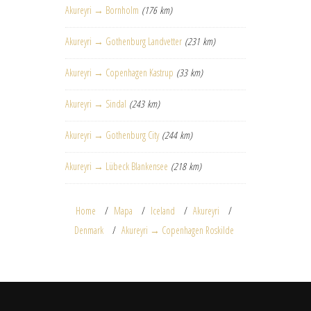
Akureyri → Bornholm
(176 km)
Akureyri → Gothenburg Landvetter
(231 km)
Akureyri → Copenhagen Kastrup
(33 km)
Akureyri → Sindal
(243 km)
Akureyri → Gothenburg City
(244 km)
Akureyri → Lübeck Blankensee
(218 km)
Home
Mapa
Iceland
Akureyri
Denmark
Akureyri → Copenhagen Roskilde