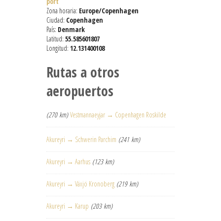
port
Zona horaria:
Europe/Copenhagen
Ciudad:
Copenhagen
País:
Denmark
Latitud:
55.585601807
Longitud:
12.131400108
Rutas a otros
aeropuertos
(270 km)
Vestmannaeyjar → Copenhagen Roskilde
Akureyri → Schwerin Parchim
(241 km)
Akureyri → Aarhus
(123 km)
Akureyri → Växjö Kronoberg
(219 km)
Akureyri → Karup
(203 km)