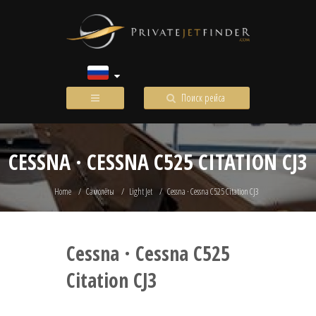
Поиск рейса
CESSNA · CESSNA C525 CITATION CJ3
Home
Самолёты
Light Jet
Cessna · Cessna C525 Citation CJ3
Cessna · Cessna C525
Citation CJ3