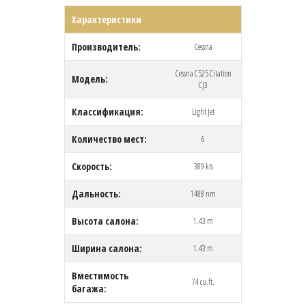
Характеристики
Производитель:
Cessna
Cessna C525 Citation
Модель:
CJ3
Классификация:
Light Jet
Количество мест:
6
Скорость:
389 kts
Дальность:
1488 nm
Высота салона:
1.43 m
Ширина салона:
1.43 m
Вместимость
74 cu.ft.
багажа: