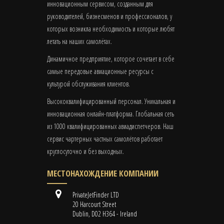
инновационным сервисом, созданным для
руководителей, бизнесменов и профессионалов, у
которых возникла необходимость и которые любят
летать на наших самолётах.
Динамичное предприятие, которое сочетает в себе
самые передовые авиационные ресурсы с
культурой обслуживания клиентов.
Высококвалифицированный персонал. Уникальная и
инновационная онлайн-платформа. Глобальная сеть
из 1000 квалифицированных авиадиспетчеров. Наш
сервис чартерных частных самолётов работает
круглосуточно и без выходных.
МЕСТОНАХОЖДЕНИЕ КОМПАНИИ
PrivateJetFinder LTD
20 Harcourt Street
Dublin, D02 H364 - Ireland