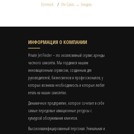
Denmark
Ин-Салах → Зиндаль
ИНФОРМАЦИЯ О КОМПАНИИ
Private Jet Finder – это эксклюзивный сервис аренды
частного самолёта. Мы гордимся нашим
инновационным сервисом, созданным для
руководителей, бизнесменов и профессионалов, у
которых возникла необходимость и которые любят
летать на наших самолётах.
Динамичное предприятие, которое сочетает в себе
самые передовые авиационные ресурсы с
культурой обслуживания клиентов.
Высококвалифицированный персонал. Уникальная и