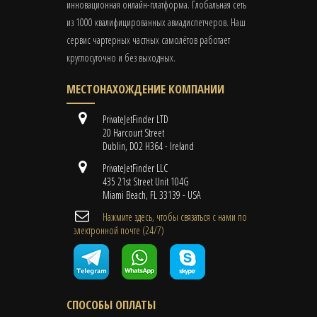
инновационная онлайн-платформа. Глобальная сеть
из 1000 квалифицированных авиадиспетчеров. Наш
сервис чартерных частных самолётов работает
круглосуточно и без выходных.
МЕСТОНАХОЖДЕНИЕ КОМПАНИИ
PrivateJetFinder LTD
20 Harcourt Street
Dublin, D02 H364 - Ireland
PrivateJetFinder LLC
435 21st Street Unit 104G
Miami Beach, FL 33139 - USA
Нажмите здесь, чтобы связаться с нами по
электронной почте (24/7)
СПОСОБЫ ОПЛАТЫ