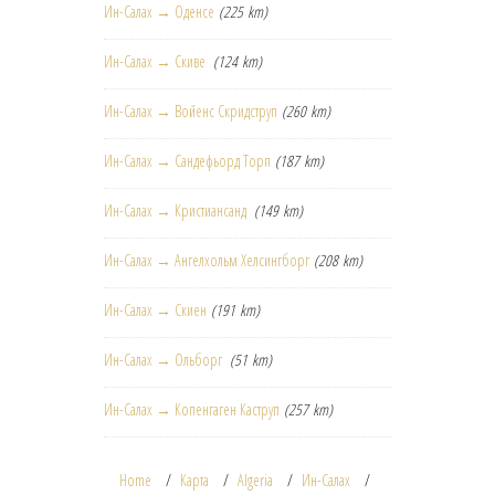
Ин-Салах → Оденсе
(225 km)
Ин-Салах → Скиве
(124 km)
Ин-Салах → Войенс Скридструп
(260 km)
Ин-Салах → Сандефьорд Торп
(187 km)
Ин-Салах → Кристиансанд
(149 km)
Ин-Салах → Ангелхольм Хелсингборг
(208 km)
Ин-Салах → Скиен
(191 km)
Ин-Салах → Ольборг
(51 km)
Ин-Салах → Копенгаген Каструп
(257 km)
Home
Карта
Algeria
Ин-Салах