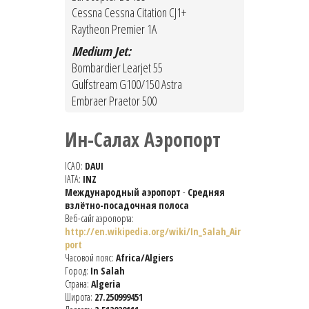
Cessna Cessna Citation CJ1+
Raytheon Premier 1A
Medium Jet:
Bombardier Learjet 55
Gulfstream G100/150 Astra
Embraer Praetor 500
Ин-Салах Аэропорт
ICAO:
DAUI
IATA:
INZ
Международный аэропорт
-
Средняя
взлётно-посадочная полоса
Веб-сайт аэропорта:
http://en.wikipedia.org/wiki/In_Salah_Air
port
Часовой пояс:
Africa/Algiers
Город:
In Salah
Страна:
Algeria
Широта:
27.250999451