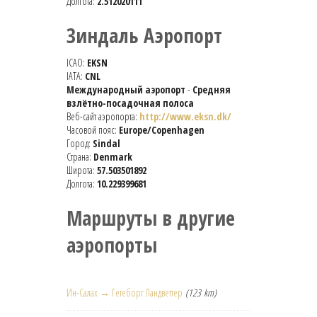
Долгота:
2.512020111
Зиндаль Аэропорт
ICAO:
EKSN
IATA:
CNL
Международный аэропорт
-
Средняя
взлётно-посадочная полоса
Веб-сайт аэропорта:
http://www.eksn.dk/
Часовой пояс:
Europe/Copenhagen
Город:
Sindal
Страна:
Denmark
Широта:
57.503501892
Долгота:
10.229399681
Маршруты в другие
аэропорты
Ин-Салах → Гетеборг Ландветтер
(123 km)