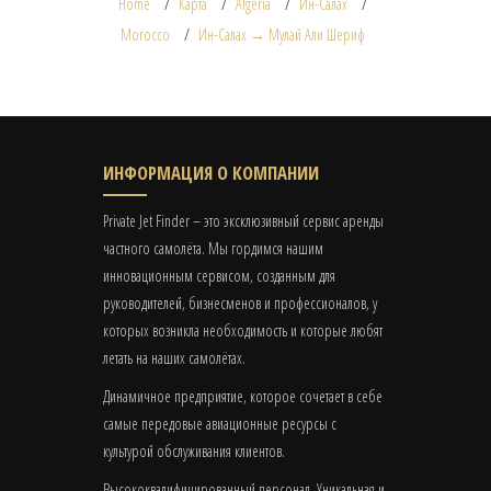
Home
Карта
Algeria
Ин-Салах
Morocco
Ин-Салах → Мулай Али Шериф
ИНФОРМАЦИЯ О КОМПАНИИ
Private Jet Finder – это эксклюзивный сервис аренды
частного самолёта. Мы гордимся нашим
инновационным сервисом, созданным для
руководителей, бизнесменов и профессионалов, у
которых возникла необходимость и которые любят
летать на наших самолётах.
Динамичное предприятие, которое сочетает в себе
самые передовые авиационные ресурсы с
культурой обслуживания клиентов.
Высококвалифицированный персонал. Уникальная и