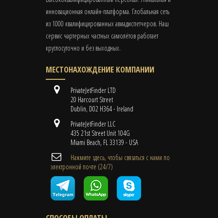
инновационная онлайн-платформа. Глобальная сеть
из 1000 квалифицированных авиадиспетчеров. Наш
сервис чартерных частных самолётов работает
круглосуточно и без выходных.
МЕСТОНАХОЖДЕНИЕ КОМПАНИИ
PrivateJetFinder LTD
20 Harcourt Street
Dublin, D02 H364 - Ireland
PrivateJetFinder LLC
435 21st Street Unit 104G
Miami Beach, FL 33139 - USA
Нажмите здесь, чтобы связаться с нами по
электронной почте (24/7)
СПОСОБЫ ОПЛАТЫ