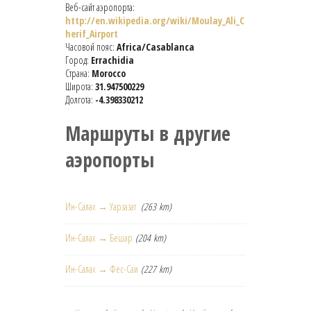
Веб-сайт аэропорта:
http://en.wikipedia.org/wiki/Moulay_Ali_C
herif_Airport
Часовой пояс:
Africa/Casablanca
Город:
Errachidia
Страна:
Morocco
Широта:
31.947500229
Долгота:
-4.398330212
Маршруты в другие
аэропорты
Ин-Салах → Уарзазат
(263 km)
Ин-Салах → Бешар
(204 km)
Ин-Салах → Фес-Саи
(227 km)