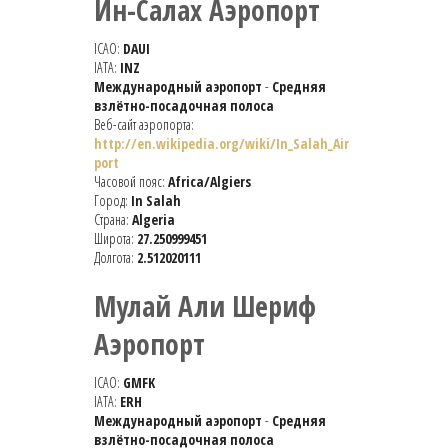
Ин-Салах Аэропорт
ICAO:
DAUI
IATA:
INZ
Международный аэропорт
-
Средняя
взлётно-посадочная полоса
Веб-сайт аэропорта:
http://en.wikipedia.org/wiki/In_Salah_Air
port
Часовой пояс:
Africa/Algiers
Город:
In Salah
Страна:
Algeria
Широта:
27.250999451
Долгота:
2.512020111
Мулай Али Шериф
Аэропорт
ICAO:
GMFK
IATA:
ERH
Международный аэропорт
-
Средняя
взлётно-посадочная полоса