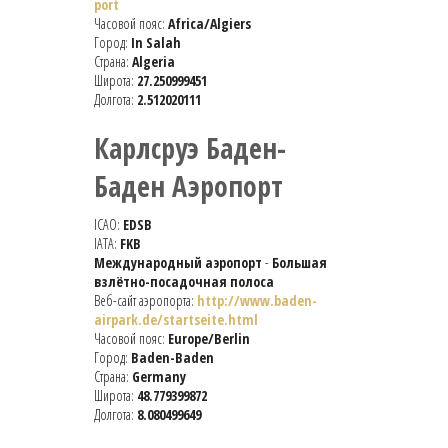
port
Часовой пояс:
Africa/Algiers
Город:
In Salah
Страна:
Algeria
Широта:
27.250999451
Долгота:
2.512020111
Карлсруэ Баден-
Баден Аэропорт
ICAO:
EDSB
IATA:
FKB
Международный аэропорт
-
Большая
взлётно-посадочная полоса
Веб-сайт аэропорта:
http://www.baden-
airpark.de/startseite.html
Часовой пояс:
Europe/Berlin
Город:
Baden-Baden
Страна:
Germany
Широта:
48.779399872
Долгота:
8.080499649