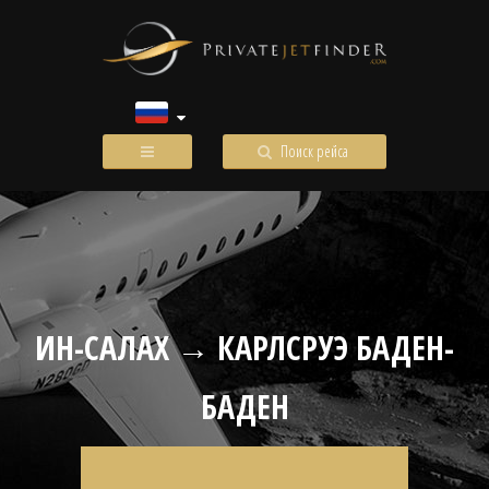
Поиск рейса
ИН-САЛАХ → КАРЛСРУЭ БАДЕН-
БАДЕН