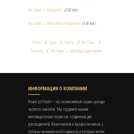
Ин-Салах → Нёрфених
(250 km)
Ин-Салах → Мец Нанси Лотарингия
(136 km)
Home
Карта
Algeria
Ин-Салах
Germany
Ин-Салах → Карлсруэ Баден-Баден
ИНФОРМАЦИЯ О КОМПАНИИ
Private Jet Finder – это эксклюзивный сервис аренды
частного самолёта. Мы гордимся нашим
инновационным сервисом, созданным для
руководителей, бизнесменов и профессионалов, у
которых возникла необходимость и которые любят