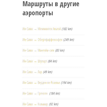
Маршруты в другие
аэропорты
Ин-Салах → Мемминген Альгой
(182 km)
Ин-Салах → Оберпфаффенхофен
(249 km)
Ин-Салах → Мангейм-сити
(83 km)
Ин-Салах → Штутгарт
(84 km)
Ин-Салах → Лар
(49 km)
Ин-Салах → Верден-ле-Розелье
(194 km)
Ин-Салах → Гренхен
(184 km)
Ин-Салах → Кольмар
(92 km)