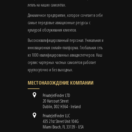
летать на наших самолётах.
Динамичное предприятие, которое сочетает в себе
самые передовые авиационные ресурсы с
культурой обслуживания клиентов.
Высококвалифицированный персонал. Уникальная и
инновационная онлайн-платформа. Глобальная сеть
из 1000 квалифицированных авиадиспетчеров. Наш
сервис чартерных частных самолётов работает
круглосуточно и без выходных.
МЕСТОНАХОЖДЕНИЕ КОМПАНИИ
PrivateJetFinder LTD
20 Harcourt Street
Dublin, D02 H364 - Ireland
PrivateJetFinder LLC
435 21st Street Unit 104G
Miami Beach, FL 33139 - USA