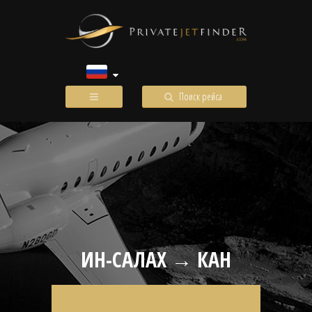
Поиск рейса
ИН-САЛАХ → КАН