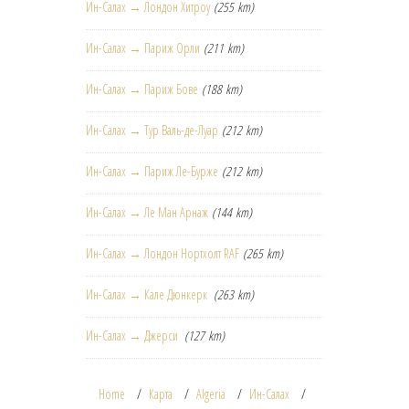
Ин-Салах → Лондон Хитроу
(255 km)
Ин-Салах → Париж Орли
(211 km)
Ин-Салах → Париж Бове
(188 km)
Ин-Салах → Тур Валь-де-Луар
(212 km)
Ин-Салах → Париж Ле-Бурже
(212 km)
Ин-Салах → Ле Ман Арнаж
(144 km)
Ин-Салах → Лондон Нортхолт RAF
(265 km)
Ин-Салах → Кале Дюнкерк
(263 km)
Ин-Салах → Джерси
(127 km)
Home
Карта
Algeria
Ин-Салах