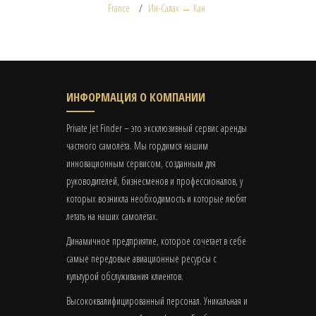
France
Ин-Салах → Кан
ИНФОРМАЦИЯ О КОМПАНИИ
Private Jet Finder – это эксклюзивный сервис аренды
частного самолёта. Мы гордимся нашим
инновационным сервисом, созданным для
руководителей, бизнесменов и профессионалов, у
которых возникла необходимость и которые любят
летать на наших самолётах.
Динамичное предприятие, которое сочетает в себе
самые передовые авиационные ресурсы с
культурой обслуживания клиентов.
Высококвалифицированный персонал. Уникальная и