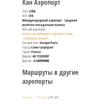
Кан Аэропорт
ICAO:
LFRK
IATA:
CFR
Международный аэропорт
-
Средняя
взлётно-посадочная полоса
Веб-сайт аэропорта:
http://en.wikipedia.org/wiki/Caen_-
_Carpiquet_Airport
Часовой пояс:
Europe/Paris
Город:
Caen/carpiquet
Страна:
France
Широта:
49.173301697
Долгота:
-0.449999988
Маршруты в другие
аэропорты
Ин-Салах → Блэкбуш
(241 km)