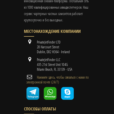
инновационная онлайн-платформа. Глобальная сеть
из 1000 квалифицированных авиадиспетчеров. Наш
сервис чартерных частных самолётов работает
круглосуточно и без выходных.
МЕСТОНАХОЖДЕНИЕ КОМПАНИИ
PrivateJetFinder LTD
20 Harcourt Street
Dublin, D02 H364 - Ireland
PrivateJetFinder LLC
435 21st Street Unit 104G
Miami Beach, FL 33139 - USA
Нажмите здесь, чтобы связаться с нами по
электронной почте (24/7)
СПОСОБЫ ОПЛАТЫ