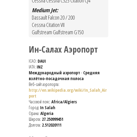
Cessna Cessna C525 Citation CJ4
Medium Jet:
Dassault Falcon 20 / 200
Cessna Citation VII
Gulfstream Gulfstream G150
Ин-Салах Аэропорт
ICAO:
DAUI
IATA:
INZ
Международный аэропорт
-
Средняя
взлётно-посадочная полоса
Веб-сайт аэропорта:
http://en.wikipedia.org/wiki/In_Salah_Air
port
Часовой пояс:
Africa/Algiers
Город:
In Salah
Страна:
Algeria
Широта:
27.250999451
Долгота:
2.512020111