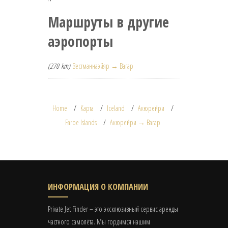
Маршруты в другие
аэропорты
(270 km)
Вестманнаэйяр → Вагар
Home
Карта
Iceland
Акюрейри
Faroe Islands
Акюрейри → Вагар
ИНФОРМАЦИЯ О КОМПАНИИ
Private Jet Finder – это эксклюзивный сервис аренды
частного самолёта. Мы гордимся нашим