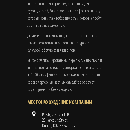
инновационным сервисом, созданным для
руководителей, бизнесменов и профессионалов, у
которых возникла необходимость и которые любят
летать на наших самолётах.
Динамичное предприятие, которое сочетает в себе
самые передовые авиационные ресурсы с
культурой обслуживания клиентов.
Высококвалифицированный персонал. Уникальная и
инновационная онлайн-платформа. Глобальная сеть
из 1000 квалифицированных авиадиспетчеров. Наш
сервис чартерных частных самолётов работает
круглосуточно и без выходных.
МЕСТОНАХОЖДЕНИЕ КОМПАНИИ
PrivateJetFinder LTD
20 Harcourt Street
Dublin, D02 H364 - Ireland