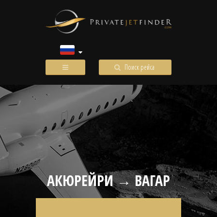
Поиск рейса
АКЮРЕЙРИ → ВАГАР