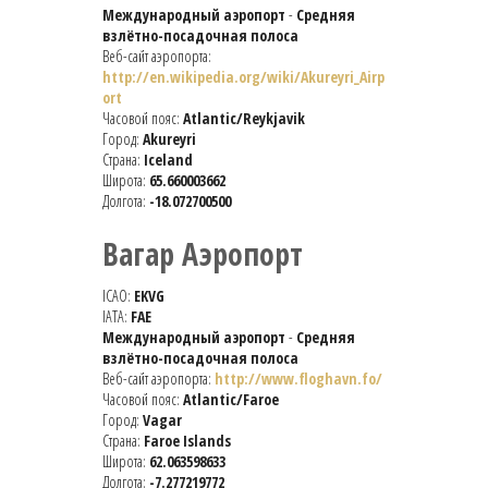
Международный аэропорт
-
Средняя
взлётно-посадочная полоса
Веб-сайт аэропорта:
http://en.wikipedia.org/wiki/Akureyri_Airp
ort
Часовой пояс:
Atlantic/Reykjavik
Город:
Akureyri
Страна:
Iceland
Широта:
65.660003662
Долгота:
-18.072700500
Вагар Аэропорт
ICAO:
EKVG
IATA:
FAE
Международный аэропорт
-
Средняя
взлётно-посадочная полоса
Веб-сайт аэропорта:
http://www.floghavn.fo/
Часовой пояс:
Atlantic/Faroe
Город:
Vagar
Страна:
Faroe Islands
Широта:
62.063598633
Долгота:
-7.277219772