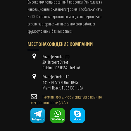
Высококвалифицированный персонал. Уникальная и
инновационная онлайн-платформа. Глобальная сеть
из 1000 квалифицированных авиадиспетчеров. Наш
сервис чартерных частных самолётов работает
круглосуточно и без выходных.
МЕСТОНАХОЖДЕНИЕ КОМПАНИИ
PrivateJetFinder LTD
20 Harcourt Street
Dublin, D02 H364 - Ireland
PrivateJetFinder LLC
435 21st Street Unit 104G
Miami Beach, FL 33139 - USA
Нажмите здесь, чтобы связаться с нами по
электронной почте (24/7)