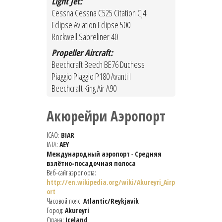
Light Jet:
Cessna Cessna C525 Citation CJ4
Eclipse Aviation Eclipse 500
Rockwell Sabreliner 40
Propeller Aircraft:
Beechcraft Beech BE76 Duchess
Piaggio Piaggio P180 Avanti I
Beechcraft King Air A90
Акюрейри Аэропорт
ICAO:
BIAR
IATA:
AEY
Международный аэропорт
-
Средняя
взлётно-посадочная полоса
Веб-сайт аэропорта:
http://en.wikipedia.org/wiki/Akureyri_Airp
ort
Часовой пояс:
Atlantic/Reykjavik
Город:
Akureyri
Страна:
Iceland