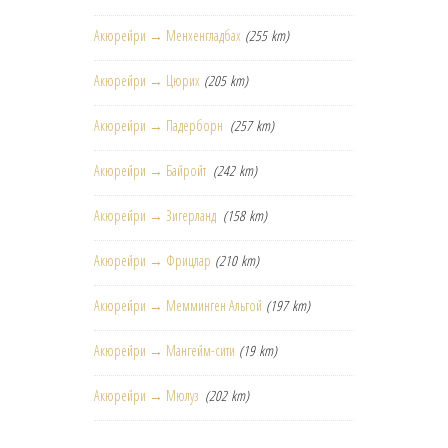
Акюрейри → Менхенгладбах
(255 km)
Акюрейри → Цюрих
(205 km)
Акюрейри → Падерборн
(257 km)
Акюрейри → Байройт
(242 km)
Акюрейри → Зигерланд
(158 km)
Акюрейри → Фрицлар
(210 km)
Акюрейри → Мемминген Альгой
(197 km)
Акюрейри → Мангейм-сити
(19 km)
Акюрейри → Мюлуз
(202 km)