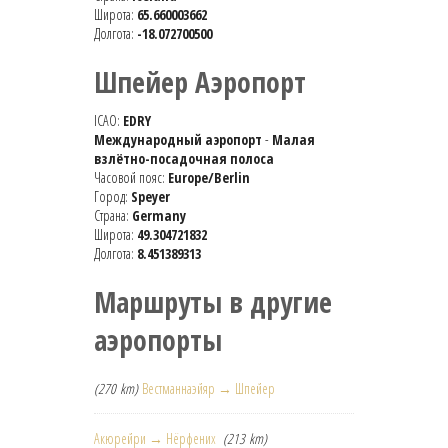
Широта:
65.660003662
Долгота:
-18.072700500
Шпейер Аэропорт
ICAO:
EDRY
Международный аэропорт
-
Малая
взлётно-посадочная полоса
Часовой пояс:
Europe/Berlin
Город:
Speyer
Страна:
Germany
Широта:
49.304721832
Долгота:
8.451389313
Маршруты в другие
аэропорты
(270 km)
Вестманнаэйяр → Шпейер
Акюрейри → Нёрфених
(213 km)