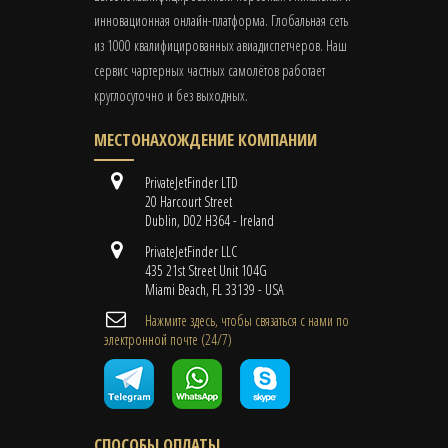
инновационная онлайн-платформа. Глобальная сеть
из 1000 квалифицированных авиадиспетчеров. Наш
сервис чартерных частных самолётов работает
круглосуточно и без выходных.
МЕСТОНАХОЖДЕНИЕ КОМПАНИИ
PrivateJetFinder LTD
20 Harcourt Street
Dublin, D02 H364 - Ireland
PrivateJetFinder LLC
435 21st Street Unit 104G
Miami Beach, FL 33139 - USA
Нажмите здесь, чтобы связаться с нами по
электронной почте (24/7)
СПОСОБЫ ОПЛАТЫ