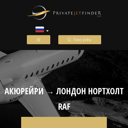
Поиск рейса
АКЮРЕЙРИ → ЛОНДОН НОРТХОЛТ
RAF