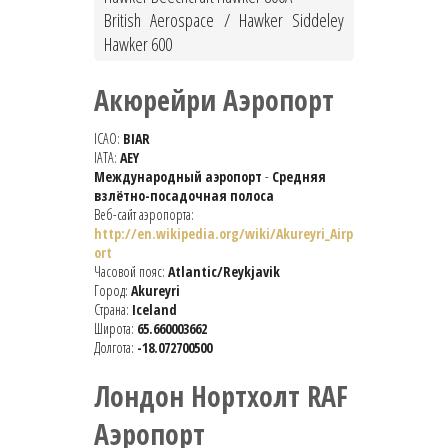
British Aerospace / Hawker Siddeley
Hawker 600
Акюрейри Аэропорт
ICAO:
BIAR
IATA:
AEY
Международный аэропорт
-
Средняя
взлётно-посадочная полоса
Веб-сайт аэропорта:
http://en.wikipedia.org/wiki/Akureyri_Airp
ort
Часовой пояс:
Atlantic/Reykjavik
Город:
Akureyri
Страна:
Iceland
Широта:
65.660003662
Долгота:
-18.072700500
Лондон Нортхолт RAF
Аэропорт