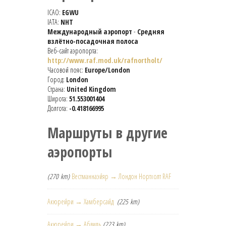
ICAO:
EGWU
IATA:
NHT
Международный аэропорт
-
Средняя
взлётно-посадочная полоса
Веб-сайт аэропорта:
http://www.raf.mod.uk/rafnortholt/
Часовой пояс:
Europe/London
Город:
London
Страна:
United Kingdom
Широта:
51.553001404
Долгота:
-0.418166995
Маршруты в другие
аэропорты
(270 km)
Вестманнаэйяр → Лондон Нортхолт RAF
Акюрейри → Хамберсайд
(225 km)
Акюрейри → Абвиль
(223 km)