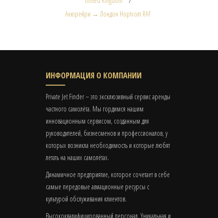
United Kingdom
Акюрейри → Лондон Нортхолт RAF
ИНФОРМАЦИЯ О КОМПАНИИ
Private Jet Finder – это эксклюзивный сервис аренды
частного самолёта. Мы гордимся нашим
инновационным сервисом, созданным для
руководителей, бизнесменов и профессионалов, у
которых возникла необходимость и которые любят
летать на наших самолётах.
Динамичное предприятие, которое сочетает в себе
самые передовые авиационные ресурсы с
культурой обслуживания клиентов.
Высококвалифицированный персонал. Уникальная и