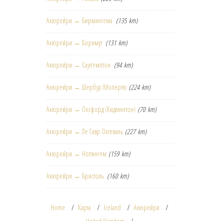
Акюрейри → Бирмингема
(135 km)
Акюрейри → Борнмут
(131 km)
Акюрейри → Саутгемптон
(94 km)
Акюрейри → Шербур Мопертю
(224 km)
Акюрейри → Оксфорд (Кидлингтон)
(70 km)
Акюрейри → Ле Гавр Октевиль
(227 km)
Акюрейри → Ноттингем
(159 km)
Акюрейри → Бристоль
(160 km)
Home
Карта
Iceland
Акюрейри