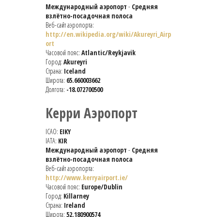
Международный аэропорт
-
Средняя
взлётно-посадочная полоса
Веб-сайт аэропорта:
http://en.wikipedia.org/wiki/Akureyri_Airp
ort
Часовой пояс:
Atlantic/Reykjavik
Город:
Akureyri
Страна:
Iceland
Широта:
65.660003662
Долгота:
-18.072700500
Керри Аэропорт
ICAO:
EIKY
IATA:
KIR
Международный аэропорт
-
Средняя
взлётно-посадочная полоса
Веб-сайт аэропорта:
http://www.kerryairport.ie/
Часовой пояс:
Europe/Dublin
Город:
Killarney
Страна:
Ireland
Широта:
52.180900574