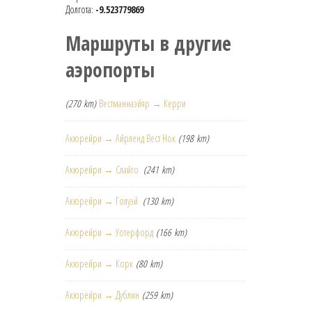
Долгота:
-9.523779869
Маршруты в другие
аэропорты
(270 km)
Вестманнаэйяр → Керри
Акюрейри → Айрленд Вест Нок
(198 km)
Акюрейри → Слайго
(241 km)
Акюрейри → Голуэй
(130 km)
Акюрейри → Уотерфорд
(166 km)
Акюрейри → Корк
(80 km)
Акюрейри → Дублин
(259 km)