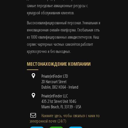
самые передовые авиационные ресурсы с
культурой обслуживания клиентов.
Высококвалифицированный персонал. Уникальная и
инновационная онлайн-платформа. Глобальная сеть
из 1000 квалифицированных авиадиспетчеров. Наш
сервис чартерных частных самолётов работает
круглосуточно и без выходных.
МЕСТОНАХОЖДЕНИЕ КОМПАНИИ
PrivateJetFinder LTD
20 Harcourt Street
Dublin, D02 H364 - Ireland
PrivateJetFinder LLC
435 21st Street Unit 104G
Miami Beach, FL 33139 - USA
Нажмите здесь, чтобы связаться с нами по
электронной почте (24/7)