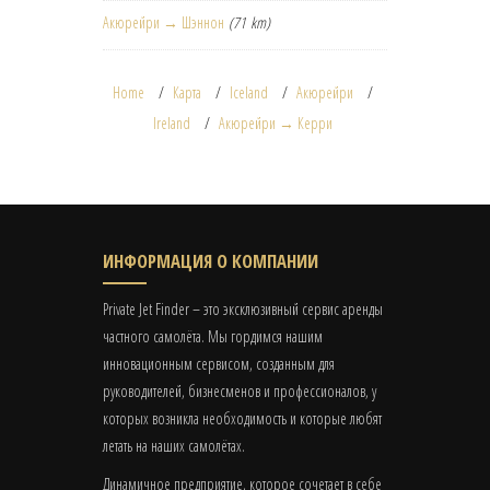
Акюрейри → Шэннон
(71 km)
Home
Карта
Iceland
Акюрейри
Ireland
Акюрейри → Керри
ИНФОРМАЦИЯ О КОМПАНИИ
Private Jet Finder – это эксклюзивный сервис аренды
частного самолёта. Мы гордимся нашим
инновационным сервисом, созданным для
руководителей, бизнесменов и профессионалов, у
которых возникла необходимость и которые любят
летать на наших самолётах.
Динамичное предприятие, которое сочетает в себе