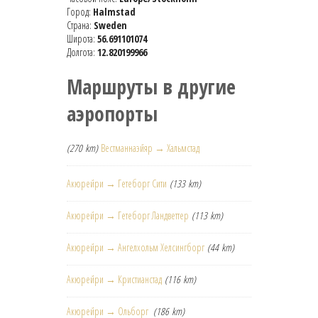
Город:
Halmstad
Страна:
Sweden
Широта:
56.691101074
Долгота:
12.820199966
Маршруты в другие
аэропорты
(270 km)
Вестманнаэйяр → Хальмстад
Акюрейри → Гетеборг Сити
(133 km)
Акюрейри → Гетеборг Ландветтер
(113 km)
Акюрейри → Ангелхольм Хелсингборг
(44 km)
Акюрейри → Кристианстад
(116 km)
Акюрейри → Ольборг
(186 km)