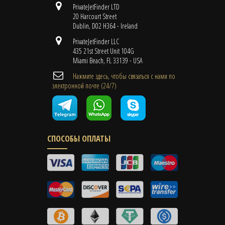
PrivateJetFinder LTD
20 Harcourt Street
Dublin, D02 H364 - Ireland
PrivateJetFinder LLC
435 21st Street Unit 104G
Miami Beach, FL 33139 - USA
Нажмите здесь, чтобы связаться с нами по
электронной почте (24/7)
СПОСОБЫ ОПЛАТЫ