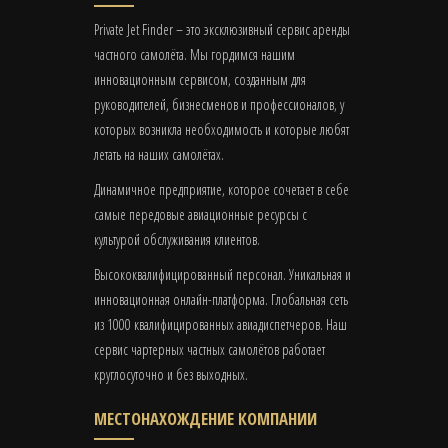
Private Jet Finder – это эксклюзивный сервис аренды
частного самолёта. Мы гордимся нашим
инновационным сервисом, созданным для
руководителей, бизнесменов и профессионалов, у
которых возникла необходимость и которые любят
летать на наших самолётах.
Динамичное предприятие, которое сочетает в себе
самые передовые авиационные ресурсы с
культурой обслуживания клиентов.
Высококвалифицированный персонал. Уникальная и
инновационная онлайн-платформа. Глобальная сеть
из 1000 квалифицированных авиадиспетчеров. Наш
сервис чартерных частных самолётов работает
круглосуточно и без выходных.
МЕСТОНАХОЖДЕНИЕ КОМПАНИИ