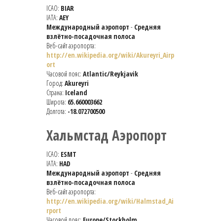
ICAO:
BIAR
IATA:
AEY
Международный аэропорт
-
Средняя
взлётно-посадочная полоса
Веб-сайт аэропорта:
http://en.wikipedia.org/wiki/Akureyri_Airp
ort
Часовой пояс:
Atlantic/Reykjavik
Город:
Akureyri
Страна:
Iceland
Широта:
65.660003662
Долгота:
-18.072700500
Хальмстад Аэропорт
ICAO:
ESMT
IATA:
HAD
Международный аэропорт
-
Средняя
взлётно-посадочная полоса
Веб-сайт аэропорта:
http://en.wikipedia.org/wiki/Halmstad_Ai
rport
Часовой пояс:
Europe/Stockholm