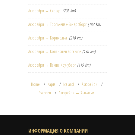
Акюрейри → Сковде
(208 km)
Акюрейри → Трольхеттан-Ванерсборг
(183 km)
Акюрейри → Борнхольм
(218 km)
Акюрейри → Копенгаген Роскилле
(130 km)
Акюрейри → Векше Крунуберг
(119 km)
Home
Карта
Iceland
Акюрейри
Sweden
Акюрейри → Хальмстад
ИНФОРМАЦИЯ О КОМПАНИИ