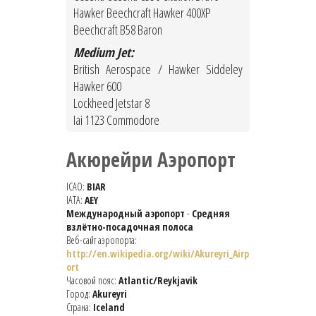
Hawker Beechcraft Hawker 400XP
Beechcraft B58 Baron
Medium Jet:
British Aerospace / Hawker Siddeley
Hawker 600
Lockheed Jetstar 8
Iai 1123 Commodore
Акюрейри Аэропорт
ICAO:
BIAR
IATA:
AEY
Международный аэропорт
-
Средняя
взлётно-посадочная полоса
Веб-сайт аэропорта:
http://en.wikipedia.org/wiki/Akureyri_Airp
ort
Часовой пояс:
Atlantic/Reykjavik
Город:
Akureyri
Страна:
Iceland