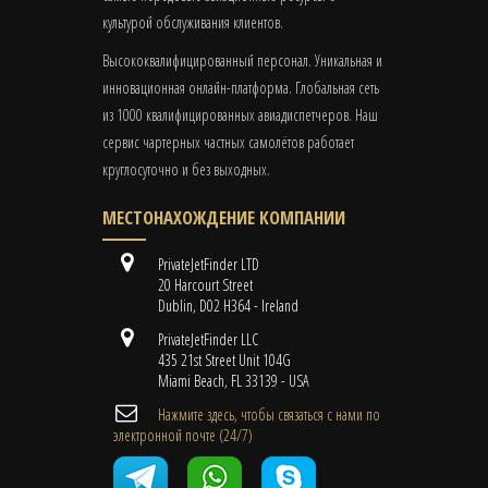
культурой обслуживания клиентов.
Высококвалифицированный персонал. Уникальная и
инновационная онлайн-платформа. Глобальная сеть
из 1000 квалифицированных авиадиспетчеров. Наш
сервис чартерных частных самолётов работает
круглосуточно и без выходных.
МЕСТОНАХОЖДЕНИЕ КОМПАНИИ
PrivateJetFinder LTD
20 Harcourt Street
Dublin, D02 H364 - Ireland
PrivateJetFinder LLC
435 21st Street Unit 104G
Miami Beach, FL 33139 - USA
Нажмите здесь, чтобы связаться с нами по
электронной почте (24/7)