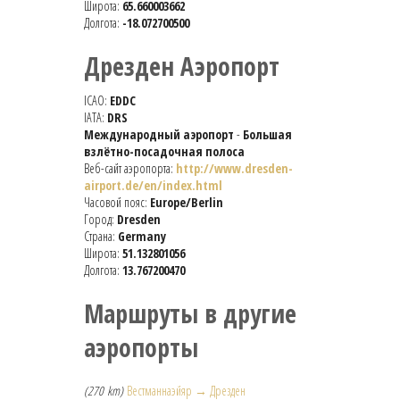
Широта:
65.660003662
Долгота:
-18.072700500
Дрезден Аэропорт
ICAO:
EDDC
IATA:
DRS
Международный аэропорт
-
Большая
взлётно-посадочная полоса
Веб-сайт аэропорта:
http://www.dresden-
airport.de/en/index.html
Часовой пояс:
Europe/Berlin
Город:
Dresden
Страна:
Germany
Широта:
51.132801056
Долгота:
13.767200470
Маршруты в другие
аэропорты
(270 km)
Вестманнаэйяр → Дрезден