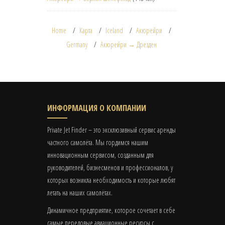
Home
Карта
Iceland
Акюрейри
Germany
Акюрейри → Дрезден
ИНФОРМАЦИЯ О КОМПАНИИ
Private Jet Finder – это эксклюзивный сервис аренды
частного самолёта. Мы гордимся нашим
инновационным сервисом, созданным для
руководителей, бизнесменов и профессионалов, у
которых возникла необходимость и которые любят
летать на наших самолётах.
Динамичное предприятие, которое сочетает в себе
самые передовые авиационные ресурсы с