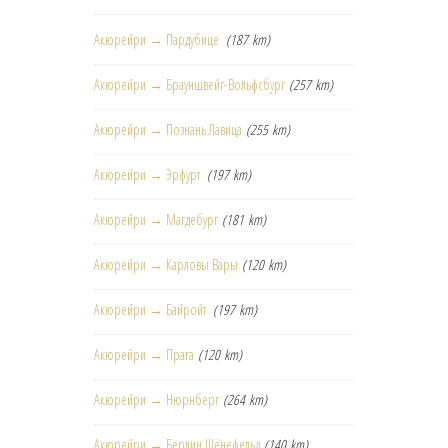
Акюрейри → Пардубице
(187 km)
Акюрейри → Брауншвейг-Вольфсбург
(257 km)
Акюрейри → Познань Лавица
(255 km)
Акюрейри → Эрфурт
(197 km)
Акюрейри → Магдебург
(181 km)
Акюрейри → Карловы Вары
(120 km)
Акюрейри → Байройт
(197 km)
Акюрейри → Прага
(120 km)
Акюрейри → Нюрнберг
(264 km)
Акюрейри → Берлин Шёнефельд
(140 km)