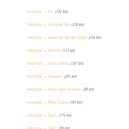
Акюрейри → Кос
(192 km)
Акюрейри → Санторини Тира
(224 km)
Акюрейри → Балыкесир Эдремит Корфез
(154 km)
Акюрейри → Миконос
(123 km)
Акюрейри → Скиатос-Айленд
(247 km)
Акюрейри → Чанаккале
(201 km)
Акюрейри → Измир Аднан Мендерес
(89 km)
Акюрейри → Милас Бодрум
(181 km)
Акюрейри → Парос
(173 km)
Акюрейри → Самос
(99 km)