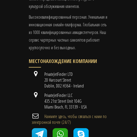
культурой обслуживания клиентов.
Высококвалифицированный персонал. Уникальная и
инновационная онлайн-платформа. Глобальная сеть
из 1000 квалифицированных авиадиспетчеров. Наш
сервис чартерных частных самолётов работает
круглосуточно и без выходных.
МЕСТОНАХОЖДЕНИЕ КОМПАНИИ
PrivateJetFinder LTD
20 Harcourt Street
Dublin, D02 H364 - Ireland
PrivateJetFinder LLC
435 21st Street Unit 104G
Miami Beach, FL 33139 - USA
Нажмите здесь, чтобы связаться с нами по
электронной почте (24/7)