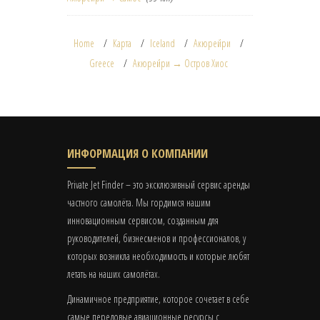
Home
Карта
Iceland
Акюрейри
Greece
Акюрейри → Остров Хиос
ИНФОРМАЦИЯ О КОМПАНИИ
Private Jet Finder – это эксклюзивный сервис аренды
частного самолёта. Мы гордимся нашим
инновационным сервисом, созданным для
руководителей, бизнесменов и профессионалов, у
которых возникла необходимость и которые любят
летать на наших самолётах.
Динамичное предприятие, которое сочетает в себе
самые передовые авиационные ресурсы с