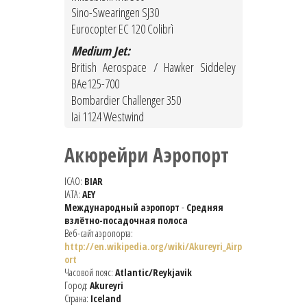
Sino-Swearingen SJ30
Eurocopter EC 120 Colibrì
Medium Jet:
British Aerospace / Hawker Siddeley
BAe125-700
Bombardier Challenger 350
Iai 1124 Westwind
Акюрейри Аэропорт
ICAO:
BIAR
IATA:
AEY
Международный аэропорт
-
Средняя
взлётно-посадочная полоса
Веб-сайт аэропорта:
http://en.wikipedia.org/wiki/Akureyri_Airp
ort
Часовой пояс:
Atlantic/Reykjavik
Город:
Akureyri
Страна:
Iceland