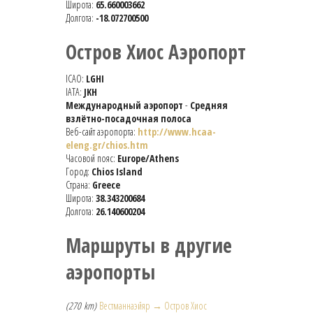
Широта:
65.660003662
Долгота:
-18.072700500
Остров Хиос Аэропорт
ICAO:
LGHI
IATA:
JKH
Международный аэропорт
-
Средняя
взлётно-посадочная полоса
Веб-сайт аэропорта:
http://www.hcaa-
eleng.gr/chios.htm
Часовой пояс:
Europe/Athens
Город:
Chios Island
Страна:
Greece
Широта:
38.343200684
Долгота:
26.140600204
Маршруты в другие
аэропорты
(270 km)
Вестманнаэйяр → Остров Хиос