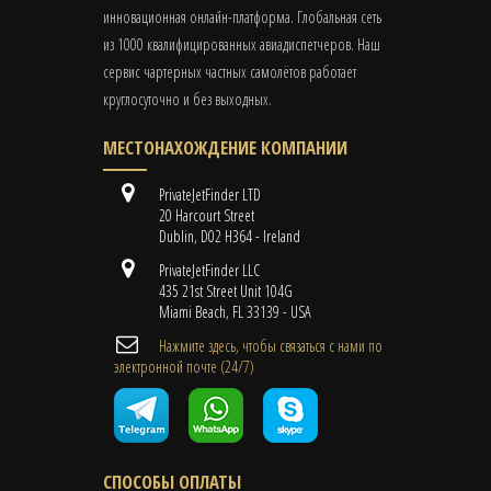
инновационная онлайн-платформа. Глобальная сеть
из 1000 квалифицированных авиадиспетчеров. Наш
сервис чартерных частных самолётов работает
круглосуточно и без выходных.
МЕСТОНАХОЖДЕНИЕ КОМПАНИИ
PrivateJetFinder LTD
20 Harcourt Street
Dublin, D02 H364 - Ireland
PrivateJetFinder LLC
435 21st Street Unit 104G
Miami Beach, FL 33139 - USA
Нажмите здесь, чтобы связаться с нами по
электронной почте (24/7)
СПОСОБЫ ОПЛАТЫ