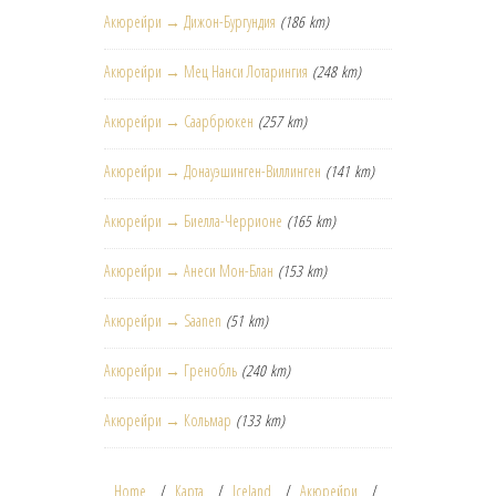
Акюрейри → Дижон-Бургундия
(186 km)
Акюрейри → Мец Нанси Лотарингия
(248 km)
Акюрейри → Саарбрюкен
(257 km)
Акюрейри → Донауэшинген-Виллинген
(141 km)
Акюрейри → Биелла-Черрионе
(165 km)
Акюрейри → Анеси Мон-Блан
(153 km)
Акюрейри → Saanen
(51 km)
Акюрейри → Гренобль
(240 km)
Акюрейри → Кольмар
(133 km)
Home
Карта
Iceland
Акюрейри