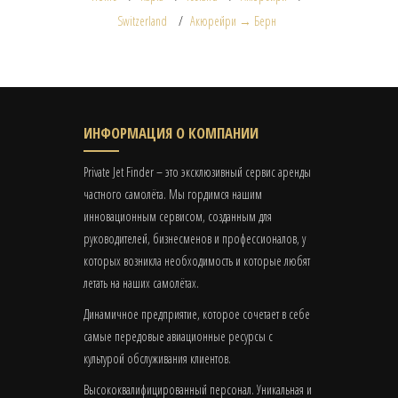
Switzerland
Акюрейри → Берн
ИНФОРМАЦИЯ О КОМПАНИИ
Private Jet Finder – это эксклюзивный сервис аренды
частного самолёта. Мы гордимся нашим
инновационным сервисом, созданным для
руководителей, бизнесменов и профессионалов, у
которых возникла необходимость и которые любят
летать на наших самолётах.
Динамичное предприятие, которое сочетает в себе
самые передовые авиационные ресурсы с
культурой обслуживания клиентов.
Высококвалифицированный персонал. Уникальная и