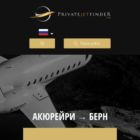
Поиск рейса
АКЮРЕЙРИ → БЕРН