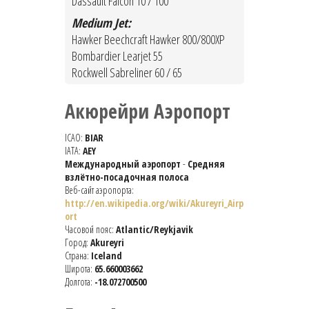
Dassault Falcon 10 / 100
Medium Jet:
Hawker Beechcraft Hawker 800/800XP
Bombardier Learjet 55
Rockwell Sabreliner 60 / 65
Акюрейри Аэропорт
ICAO:
BIAR
IATA:
AEY
Международный аэропорт
-
Средняя
взлётно-посадочная полоса
Веб-сайт аэропорта:
http://en.wikipedia.org/wiki/Akureyri_Airp
ort
Часовой пояс:
Atlantic/Reykjavik
Город:
Akureyri
Страна:
Iceland
Широта:
65.660003662
Долгота:
-18.072700500