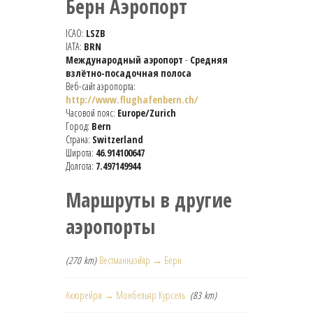
Берн Аэропорт
ICAO:
LSZB
IATA:
BRN
Международный аэропорт
-
Средняя
взлётно-посадочная полоса
Веб-сайт аэропорта:
http://www.flughafenbern.ch/
Часовой пояс:
Europe/Zurich
Город:
Bern
Страна:
Switzerland
Широта:
46.914100647
Долгота:
7.497149944
Маршруты в другие
аэропорты
(270 km)
Вестманнаэйяр → Берн
Акюрейри → Монбельяр Курсель
(83 km)