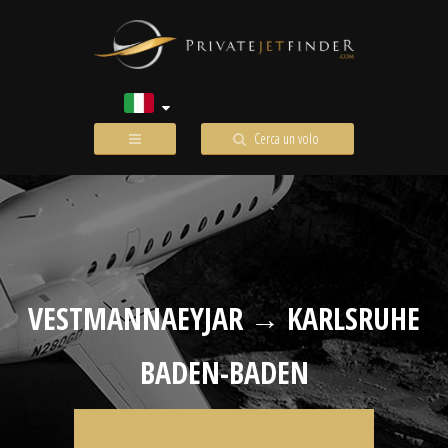
Cerca un volo
VESTMANNAEYJAR → KARLSRUHE
BADEN-BADEN