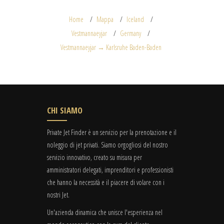
Home
Mappa
Iceland
Vestmannaeyjar
Germany
Vestmannaeyjar → Karlsruhe Baden-Baden
CHI SIAMO
Private Jet Finder è un servizio per la prenotazione e il
noleggio di jet privati. Siamo orgogliosi del nostro
servizio innovativo, creato su misura per
amministratori delegati, imprenditori e professionisti
che hanno la necessità e il piacere di volare con i
nostri Jet.
Un'azienda dinamica che unisce l'esperienza nel