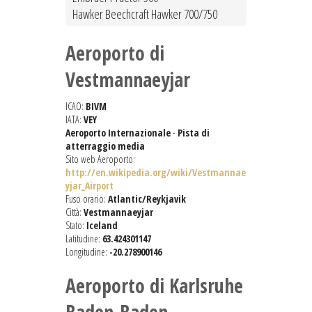
Hawker Beechcraft Hawker 700/750
Aeroporto di
Vestmannaeyjar
ICAO:
BIVM
IATA:
VEY
Aeroporto Internazionale
-
Pista di
atterraggio media
Sito web Aeroporto:
http://en.wikipedia.org/wiki/Vestmannae
yjar_Airport
Fuso orario:
Atlantic/Reykjavik
Città:
Vestmannaeyjar
Stato:
Iceland
Latitudine:
63.424301147
Longitudine:
-20.278900146
Aeroporto di Karlsruhe