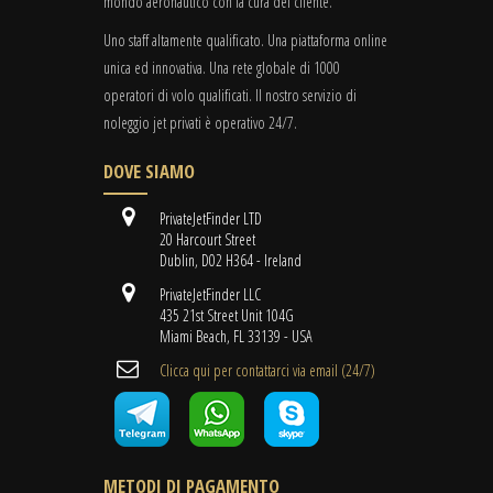
mondo aeronautico con la cura del cliente.
Uno staff altamente qualificato. Una piattaforma online
unica ed innovativa. Una rete globale di 1000
operatori di volo qualificati. Il nostro servizio di
noleggio jet privati è operativo 24/7.
DOVE SIAMO
PrivateJetFinder LTD
20 Harcourt Street
Dublin, D02 H364 - Ireland
PrivateJetFinder LLC
435 21st Street Unit 104G
Miami Beach, FL 33139 - USA
Clicca qui per contattarci via email (24/7)
METODI DI PAGAMENTO