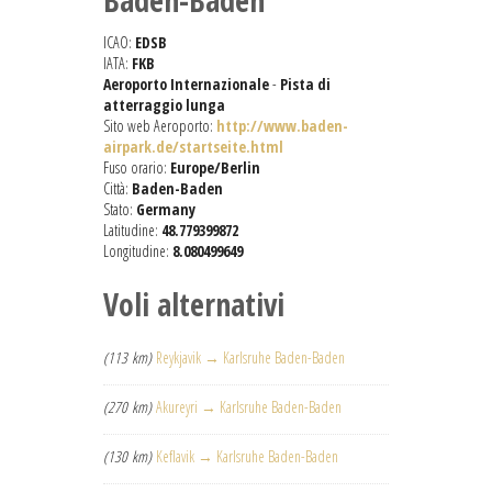
Baden-Baden
ICAO:
EDSB
IATA:
FKB
Aeroporto Internazionale
-
Pista di
atterraggio lunga
Sito web Aeroporto:
http://www.baden-
airpark.de/startseite.html
Fuso orario:
Europe/Berlin
Città:
Baden-Baden
Stato:
Germany
Latitudine:
48.779399872
Longitudine:
8.080499649
Voli alternativi
(113 km)
Reykjavik → Karlsruhe Baden-Baden
(270 km)
Akureyri → Karlsruhe Baden-Baden
(130 km)
Keflavik → Karlsruhe Baden-Baden