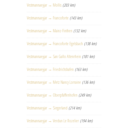
Vestmannaeyjar → Mollis
(203 km)
Vestmannaeyjar → Francoforte
(143 km)
Vestmannaeyjar → Mainz-Finthen
(132 km)
Vestmannaeyjar → Francoforte Egelsbach
(138 km)
Vestmannaeyjar → San Gallo Altenrhein
(181 km)
Vestmannaeyjar → Friedrichshafen
(163 km)
Vestmannaeyjar → Metz Nancy Lorraine
(136 km)
Vestmannaeyjar → Oberpfaffenhofen
(249 km)
Vestmannaeyjar → Siegerland
(214 km)
Vestmannaeyjar → Verdun Le Rozelier
(194 km)