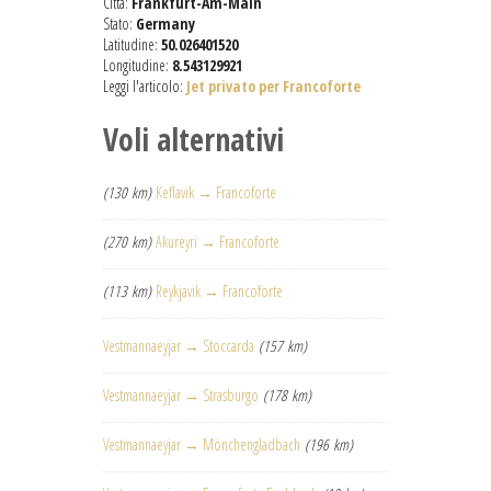
Città:
Frankfurt-Am-Main
Stato:
Germany
Latitudine:
50.026401520
Longitudine:
8.543129921
Leggi l'articolo:
Jet privato per Francoforte
Voli alternativi
(130 km)
Keflavik → Francoforte
(270 km)
Akureyri → Francoforte
(113 km)
Reykjavik → Francoforte
Vestmannaeyjar → Stoccarda
(157 km)
Vestmannaeyjar → Strasburgo
(178 km)
Vestmannaeyjar → Mönchengladbach
(196 km)