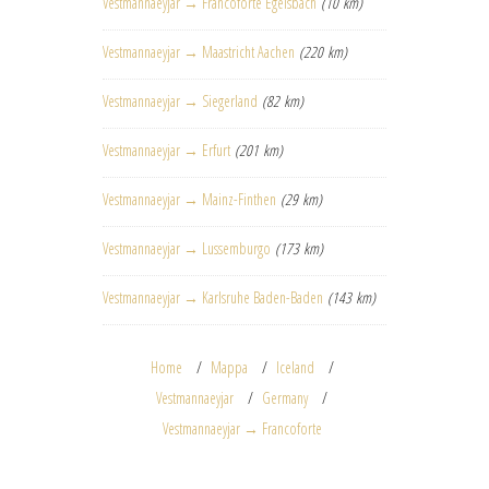
Vestmannaeyjar → Francoforte Egelsbach
(10 km)
Vestmannaeyjar → Maastricht Aachen
(220 km)
Vestmannaeyjar → Siegerland
(82 km)
Vestmannaeyjar → Erfurt
(201 km)
Vestmannaeyjar → Mainz-Finthen
(29 km)
Vestmannaeyjar → Lussemburgo
(173 km)
Vestmannaeyjar → Karlsruhe Baden-Baden
(143 km)
Home
Mappa
Iceland
Vestmannaeyjar
Germany
Vestmannaeyjar → Francoforte