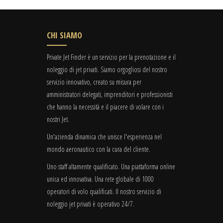
CHI SIAMO
Private Jet Finder è un servizio per la prenotazione e il
noleggio di jet privati. Siamo orgogliosi del nostro
servizio innovativo, creato su misura per
amministratori delegati, imprenditori e professionisti
che hanno la necessità e il piacere di volare con i
nostri Jet.
Un'azienda dinamica che unisce l'esperienza nel
mondo aeronautico con la cura del cliente.
Uno staff altamente qualificato. Una piattaforma online
unica ed innovativa. Una rete globale di 1000
operatori di volo qualificati. Il nostro servizio di
noleggio jet privati è operativo 24/7.