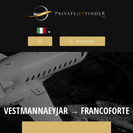
Cerca un volo
VESTMANNAEYJAR → FRANCOFORTE