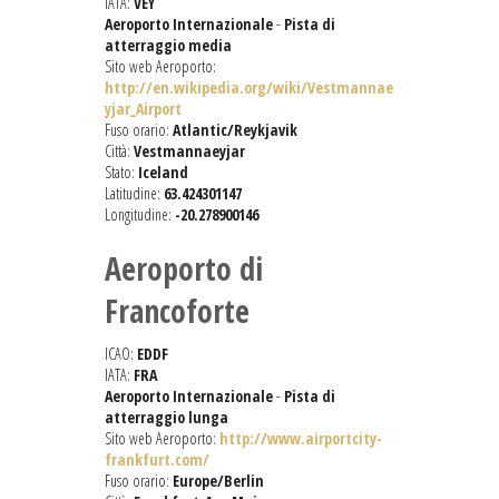
IATA:
VEY
Aeroporto Internazionale
-
Pista di
atterraggio media
Sito web Aeroporto:
http://en.wikipedia.org/wiki/Vestmannae
yjar_Airport
Fuso orario:
Atlantic/Reykjavik
Città:
Vestmannaeyjar
Stato:
Iceland
Latitudine:
63.424301147
Longitudine:
-20.278900146
Aeroporto di
Francoforte
ICAO:
EDDF
IATA:
FRA
Aeroporto Internazionale
-
Pista di
atterraggio lunga
Sito web Aeroporto:
http://www.airportcity-
frankfurt.com/
Fuso orario:
Europe/Berlin