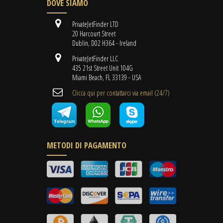
DOVE SIAMO
PrivateJetFinder LTD
20 Harcourt Street
Dublin, D02 H364 - Ireland
PrivateJetFinder LLC
435 21st Street Unit 104G
Miami Beach, FL 33139 - USA
Clicca qui per contattarci via email (24/7)
METODI DI PAGAMENTO