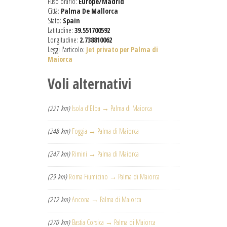
Fuso orario:
Europe/Madrid
Città:
Palma De Mallorca
Stato:
Spain
Latitudine:
39.551700592
Longitudine:
2.738810062
Leggi l'articolo:
Jet privato per Palma di
Maiorca
Voli alternativi
(221 km)
Isola d'Elba → Palma di Maiorca
(248 km)
Foggia → Palma di Maiorca
(247 km)
Rimini → Palma di Maiorca
(29 km)
Roma Fiumicino → Palma di Maiorca
(212 km)
Ancona → Palma di Maiorca
(270 km)
Bastia Corsica → Palma di Maiorca