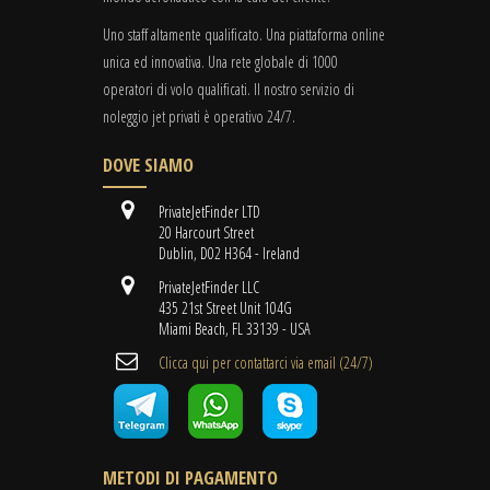
Uno staff altamente qualificato. Una piattaforma online
unica ed innovativa. Una rete globale di 1000
operatori di volo qualificati. Il nostro servizio di
noleggio jet privati è operativo 24/7.
DOVE SIAMO
PrivateJetFinder LTD
20 Harcourt Street
Dublin, D02 H364 - Ireland
PrivateJetFinder LLC
435 21st Street Unit 104G
Miami Beach, FL 33139 - USA
Clicca qui per contattarci via email (24/7)
METODI DI PAGAMENTO