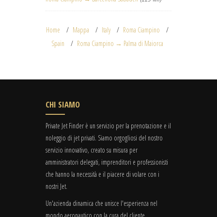
Home
Mappa
Italy
Roma Ciampino
Spain
Roma Ciampino → Palma di Maiorca
CHI SIAMO
Private Jet Finder è un servizio per la prenotazione e il
noleggio di jet privati. Siamo orgogliosi del nostro
servizio innovativo, creato su misura per
amministratori delegati, imprenditori e professionisti
che hanno la necessità e il piacere di volare con i
nostri Jet.
Un'azienda dinamica che unisce l'esperienza nel
mondo aeronautico con la cura del cliente.