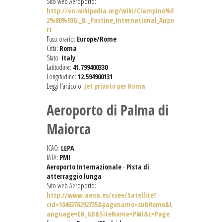
Sito web Aeroporto:
http://en.wikipedia.org/wiki/Ciampino%E
2%80%93G._B._Pastine_International_Airpo
rt
Fuso orario:
Europe/Rome
Città:
Roma
Stato:
Italy
Latitudine:
41.799400330
Longitudine:
12.594900131
Leggi l'articolo:
Jet privato per Roma
Aeroporto di Palma di
Maiorca
ICAO:
LEPA
IATA:
PMI
Aeroporto Internazionale
-
Pista di
atterraggio lunga
Sito web Aeroporto:
http://www.aena.es/csee/Satellite?
cid=1046276292735&pagename=subHome&L
anguage=EN_GB&SiteName=PMI&c=Page