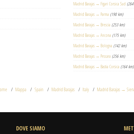
Madrid Barajas → Figari Corsica Sud
(264
Madrid Barajas → Parma
(190 km)
Madrid Barajas → Brescia
(253 km)
Madrid Barajas → Ancona
(175 km)
Madrid Barajas → Bologna
(142 km)
Madrid Barajas → Pescara
(256 km)
Madrid Barajas → Bastia Corsica
(164 km)
ome
Mappa
Spain
Madrid Barajas
Italy
Madrid Barajas → Sien
DOVE SIAMO
MET