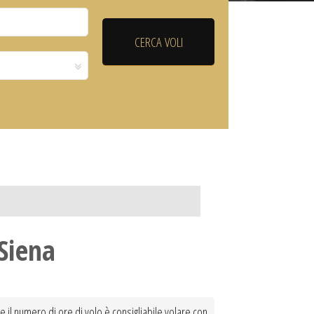
Siena
 e il numero di ore di volo è consigliabile volare con