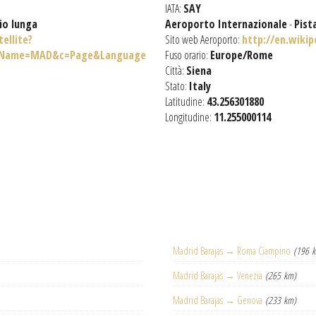
IATA:
SAY
io lunga
Aeroporto Internazionale
-
Pist
ellite?
Sito web Aeroporto:
http://en.wiki
teName=MAD&c=Page&Language
Fuso orario:
Europe/Rome
Città:
Siena
Stato:
Italy
Latitudine:
43.256301880
Longitudine:
11.255000114
Madrid Barajas → Roma Ciampino
(196 
Madrid Barajas → Venezia
(265 km)
Madrid Barajas → Genova
(233 km)