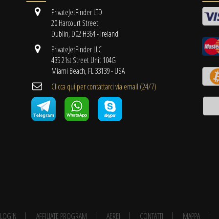
PrivateJetFinder LTD
20 Harcourt Street
Dublin, D02 H364 - Ireland
PrivateJetFinder LLC
435 21st Street Unit 104G
Miami Beach, FL 33139 - USA
Clicca qui per contattarci via email (24/7)
E LOGIN
AFFILIATE PROGRAM
AEREI
CONTATTI
MAPPA