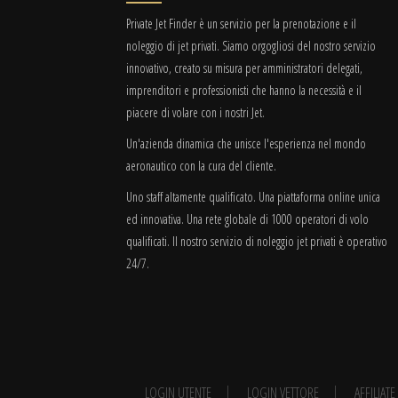
Private Jet Finder è un servizio per la prenotazione e il
noleggio di jet privati. Siamo orgogliosi del nostro servizio
innovativo, creato su misura per amministratori delegati,
imprenditori e professionisti che hanno la necessità e il
piacere di volare con i nostri Jet.
Un'azienda dinamica che unisce l'esperienza nel mondo
aeronautico con la cura del cliente.
Uno staff altamente qualificato. Una piattaforma online unica
ed innovativa. Una rete globale di 1000 operatori di volo
qualificati. Il nostro servizio di noleggio jet privati è operativo
24/7.
LOGIN UTENTE
LOGIN VETTORE
AFFILIAT