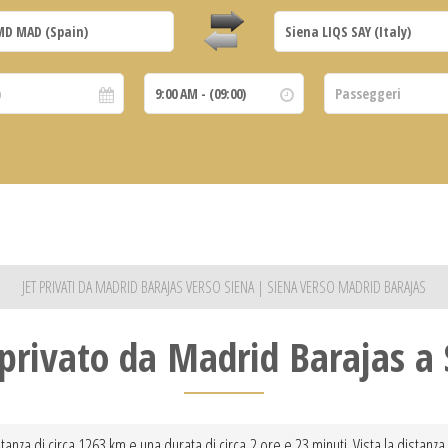
JET PRIVATI DA MADRID BARAJAS VERSO SIENA | SIENA VERSO MADRID BARAJAS
 privato da Madrid Barajas a 
anza di circa 1263 km e una durata di circa 2 ore e 23 minuti. Vista la distanza