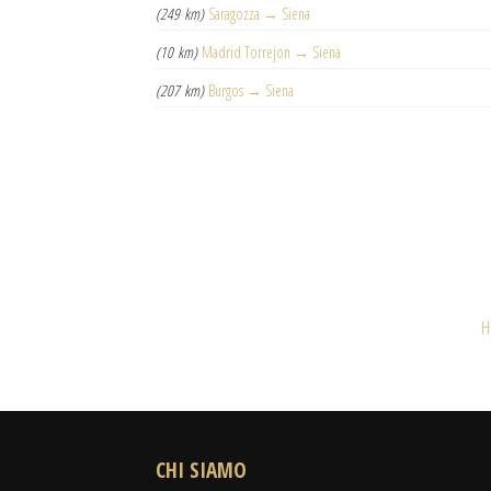
(249 km)
Saragozza → Siena
(10 km)
Madrid Torrejon → Siena
(207 km)
Burgos → Siena
H
CHI SIAMO