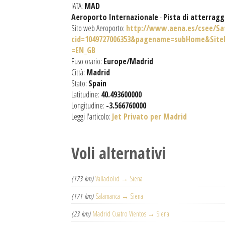
IATA:
MAD
Aeroporto Internazionale
-
Pista di atterragg
Sito web Aeroporto:
http://www.aena.es/csee/Sat
cid=1049727006353&pagename=subHome&Si
=EN_GB
Fuso orario:
Europe/Madrid
Città:
Madrid
Stato:
Spain
Latitudine:
40.493600000
Longitudine:
-3.566760000
Leggi l'articolo:
Jet Privato per Madrid
Voli alternativi
(173 km)
Valladolid → Siena
(171 km)
Salamanca → Siena
(23 km)
Madrid Cuatro Vientos → Siena