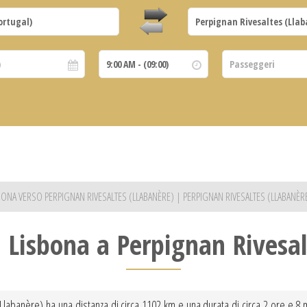
ISBONA VERSO PERPIGNAN RIVESALTES (LLABANÈRE) | PERPIGNAN RIVESALTES (LLABANÈ
a Lisbona a Perpignan Rivesal
Llabanère) ha una distanza di circa 1102 km e una durata di circa 2 ore e 8 mi