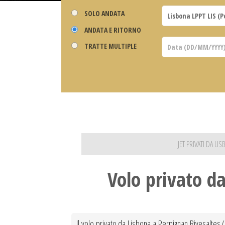
SOLO ANDATA
ANDATA E RITORNO
TRATTE MULTIPLE
JET PRIVATI DA L
Volo privato d
Il volo privato da Lisbona a Perpignan Rivesaltes (