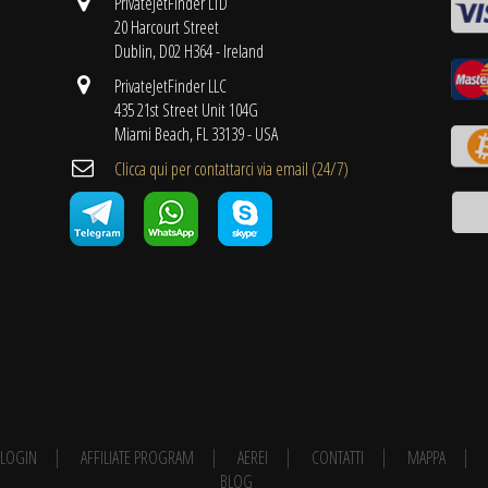
PrivateJetFinder LTD
20 Harcourt Street
Dublin, D02 H364 - Ireland
PrivateJetFinder LLC
435 21st Street Unit 104G
Miami Beach, FL 33139 - USA
Clicca qui per contattarci via email (24/7)
E LOGIN
AFFILIATE PROGRAM
AEREI
CONTATTI
MAPPA
BLOG