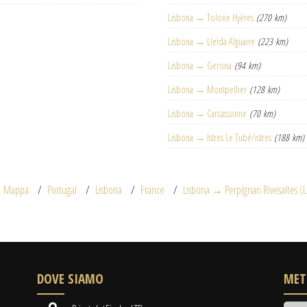
Lisbona → Tolone Hyères
(270 km)
Lisbona → Lleida Alguaire
(223 km)
Lisbona → Gerona
(94 km)
Lisbona → Montpellier
(128 km)
Lisbona → Carcassonne
(70 km)
Lisbona → Istres Le Tubé/istres
(188 km)
Mappa
Portugal
Lisbona
France
Lisbona → Perpignan Rivesaltes (
DOVE SIAMO
MET