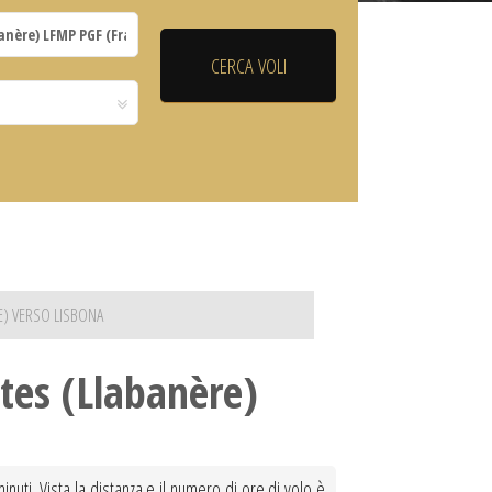
RE) VERSO LISBONA
tes (Llabanère)
nuti. Vista la distanza e il numero di ore di volo è