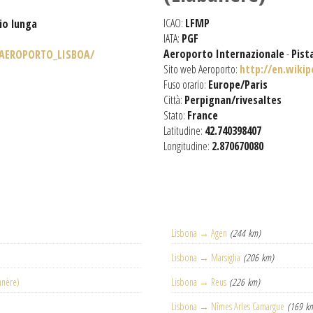
ICAO:
LFMP
io lunga
IATA:
PGF
Aeroporto Internazionale
-
Pist
/AEROPORTO_LISBOA/
Sito web Aeroporto:
http://en.wikip
Fuso orario:
Europe/Paris
Città:
Perpignan/rivesaltes
Stato:
France
Latitudine:
42.740398407
Longitudine:
2.870670080
Lisbona → Agen
(244 km)
Lisbona → Marsiglia
(206 km)
anère)
Lisbona → Reus
(226 km)
Lisbona → Nîmes Arles Camargue
(169 k