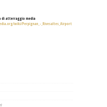
a di atterraggio media
edia.org/wiki/Perpignan_-_Rivesaltes_Airport
m)