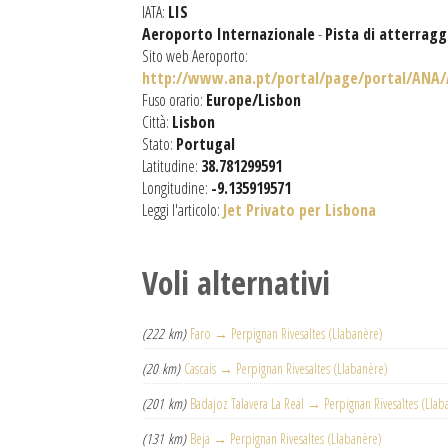
IATA:
LIS
Aeroporto Internazionale
-
Pista di atterragg
Sito web Aeroporto:
http://www.ana.pt/portal/page/portal/ANA
Fuso orario:
Europe/Lisbon
Città:
Lisbon
Stato:
Portugal
Latitudine:
38.781299591
Longitudine:
-9.135919571
Leggi l'articolo:
Jet Privato per Lisbona
Voli alternativi
(222 km)
Faro → Perpignan Rivesaltes (Llabanère)
(20 km)
Cascais → Perpignan Rivesaltes (Llabanère)
(201 km)
Badajoz Talavera La Real → Perpignan Rivesaltes (Llab
(131 km)
Beja → Perpignan Rivesaltes (Llabanère)