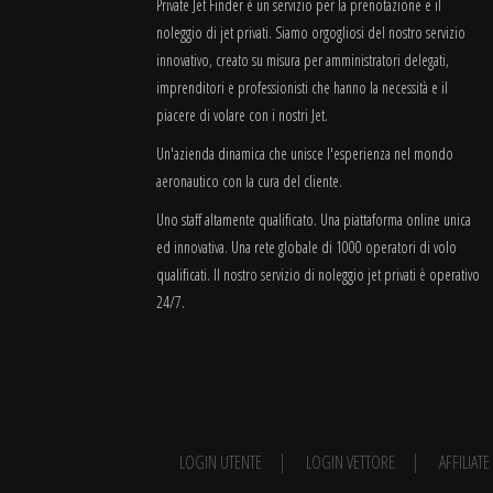
Private Jet Finder è un servizio per la prenotazione e il
noleggio di jet privati. Siamo orgogliosi del nostro servizio
innovativo, creato su misura per amministratori delegati,
imprenditori e professionisti che hanno la necessità e il
piacere di volare con i nostri Jet.
Un'azienda dinamica che unisce l'esperienza nel mondo
aeronautico con la cura del cliente.
Uno staff altamente qualificato. Una piattaforma online unica
ed innovativa. Una rete globale di 1000 operatori di volo
qualificati. Il nostro servizio di noleggio jet privati è operativo
24/7.
LOGIN UTENTE
LOGIN VETTORE
AFFILIAT