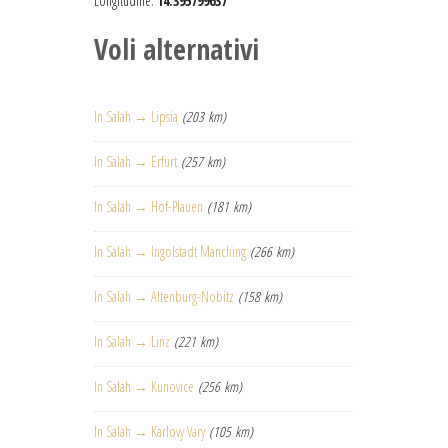
Longitudine:
14.395799637
Voli alternativi
In Salah → Lipsia
(203 km)
In Salah → Erfurt
(257 km)
In Salah → Hof-Plauen
(181 km)
In Salah → Ingolstadt Manching
(266 km)
In Salah → Altenburg-Nobitz
(158 km)
In Salah → Linz
(221 km)
In Salah → Kunovice
(256 km)
In Salah → Karlovy Vary
(105 km)