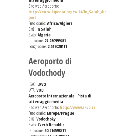
atterraggio media
Sito web Aeroporto:
http://en.wikipedia.org/wiki/In_Salah_Air
port
Fuso orario:
Africa/Algiers
Città:
In Salah
Stato:
Algeria
Latitudine:
27.250999451
Longitudine:
2.512020111
Aeroporto di
Vodochody
ICAO:
LKVO
IATA:
VOD
Aeroporto Internazionale
-
Pista di
atterraggio media
Sito web Aeroporto:
http://www.lkvo.cz
Fuso orario:
Europe/Prague
Città:
Vodochoky
Stato:
Czech Republic
Latitudine:
50.216598511