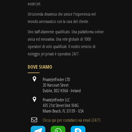
nostri Jet.
Un'azienda dinamica che unisce l'esperienza nel
mondo aeronautico con la cura del cliente.
Uno staff altamente qualificato. Una piattaforma online
unica ed innovativa. Una rete globale di 1000
operatori di volo qualificati. Il nostro servizio di
noleggio jet privati è operativo 24/7.
DOVE SIAMO
PrivateJetFinder LTD
20 Harcourt Street
Dublin, D02 H364 - Ireland
PrivateJetFinder LLC
435 21st Street Unit 104G
Miami Beach, FL 33139 - USA
Clicca qui per contattarci via email (24/7)