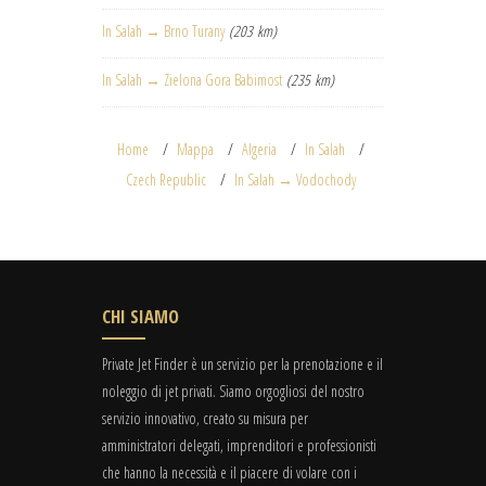
In Salah → Brno Turany
(203 km)
In Salah → Zielona Gora Babimost
(235 km)
Home
Mappa
Algeria
In Salah
Czech Republic
In Salah → Vodochody
CHI SIAMO
Private Jet Finder è un servizio per la prenotazione e il
noleggio di jet privati. Siamo orgogliosi del nostro
servizio innovativo, creato su misura per
amministratori delegati, imprenditori e professionisti
che hanno la necessità e il piacere di volare con i