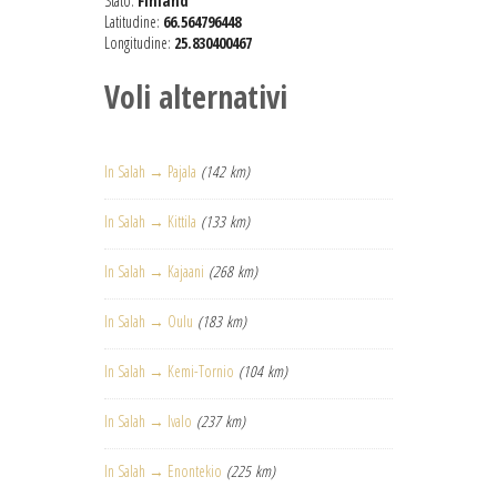
Stato:
Finland
Latitudine:
66.564796448
Longitudine:
25.830400467
Voli alternativi
In Salah → Pajala
(142 km)
In Salah → Kittila
(133 km)
In Salah → Kajaani
(268 km)
In Salah → Oulu
(183 km)
In Salah → Kemi-Tornio
(104 km)
In Salah → Ivalo
(237 km)
In Salah → Enontekio
(225 km)