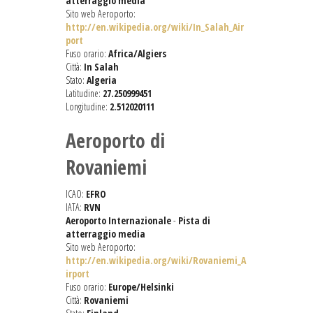
atterraggio media
Sito web Aeroporto:
http://en.wikipedia.org/wiki/In_Salah_Air
port
Fuso orario:
Africa/Algiers
Città:
In Salah
Stato:
Algeria
Latitudine:
27.250999451
Longitudine:
2.512020111
Aeroporto di
Rovaniemi
ICAO:
EFRO
IATA:
RVN
Aeroporto Internazionale
-
Pista di
atterraggio media
Sito web Aeroporto:
http://en.wikipedia.org/wiki/Rovaniemi_A
irport
Fuso orario:
Europe/Helsinki
Città:
Rovaniemi