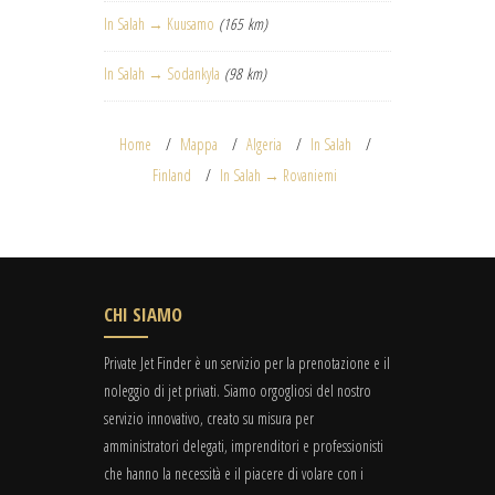
In Salah → Kuusamo
(165 km)
In Salah → Sodankyla
(98 km)
Home
Mappa
Algeria
In Salah
Finland
In Salah → Rovaniemi
CHI SIAMO
Private Jet Finder è un servizio per la prenotazione e il
noleggio di jet privati. Siamo orgogliosi del nostro
servizio innovativo, creato su misura per
amministratori delegati, imprenditori e professionisti
che hanno la necessità e il piacere di volare con i