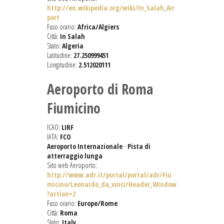
http://en.wikipedia.org/wiki/In_Salah_Air
port
Fuso orario:
Africa/Algiers
Città:
In Salah
Stato:
Algeria
Latitudine:
27.250999451
Longitudine:
2.512020111
Aeroporto di Roma
Fiumicino
ICAO:
LIRF
IATA:
FCO
Aeroporto Internazionale
-
Pista di
atterraggio lunga
Sito web Aeroporto:
http://www.adr.it/portal/portal/adr/Fiu
micino/Leonardo_da_vinci/Header_Window
?action=2
Fuso orario:
Europe/Rome
Città:
Roma
Stato:
Italy