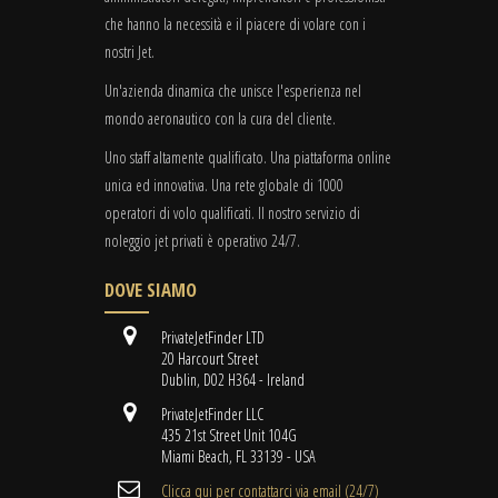
che hanno la necessità e il piacere di volare con i
nostri Jet.
Un'azienda dinamica che unisce l'esperienza nel
mondo aeronautico con la cura del cliente.
Uno staff altamente qualificato. Una piattaforma online
unica ed innovativa. Una rete globale di 1000
operatori di volo qualificati. Il nostro servizio di
noleggio jet privati è operativo 24/7.
DOVE SIAMO
PrivateJetFinder LTD
20 Harcourt Street
Dublin, D02 H364 - Ireland
PrivateJetFinder LLC
435 21st Street Unit 104G
Miami Beach, FL 33139 - USA
Clicca qui per contattarci via email (24/7)