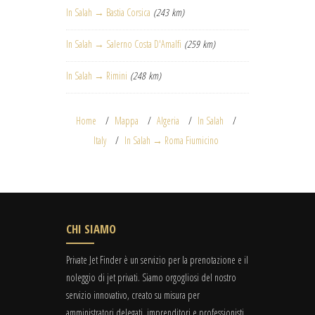
In Salah → Bastia Corsica
(243 km)
In Salah → Salerno Costa D'Amalfi
(259 km)
In Salah → Rimini
(248 km)
Home
Mappa
Algeria
In Salah
Italy
In Salah → Roma Fiumicino
CHI SIAMO
Private Jet Finder è un servizio per la prenotazione e il
noleggio di jet privati. Siamo orgogliosi del nostro
servizio innovativo, creato su misura per
amministratori delegati, imprenditori e professionisti