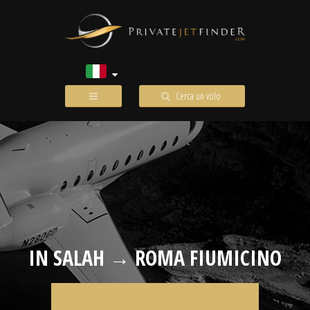
Cerca un volo
IN SALAH → ROMA FIUMICINO