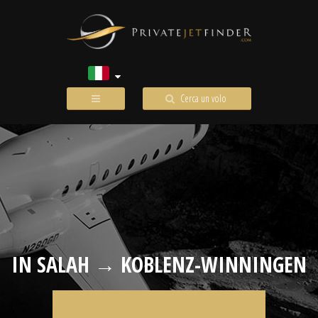
Cerca un volo
IN SALAH → KOBLENZ-WINNINGEN