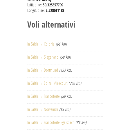
Latitudine:
50.325557709
Longitudine:
7.528611183
Voli alternativi
In Salah → Colonia
(66 km)
In Salah → Siegerland
(58 km)
In Salah → Dortmund
(133 km)
In Salah → Épinal Mirecourt
(246 km)
In Salah → Francoforte
(80 km)
In Salah → Norvenich
(83 km)
In Salah → Francoforte Egelsbach
(89 km)