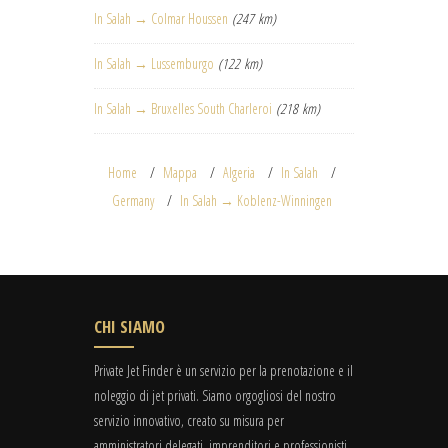
In Salah → Colmar Houssen
(247 km)
In Salah → Lussemburgo
(122 km)
In Salah → Bruxelles South Charleroi
(218 km)
Home
Mappa
Algeria
In Salah
Germany
In Salah → Koblenz-Winningen
CHI SIAMO
Private Jet Finder è un servizio per la prenotazione e il
noleggio di jet privati. Siamo orgogliosi del nostro
servizio innovativo, creato su misura per
amministratori delegati, imprenditori e professionisti