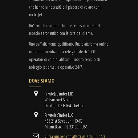
che hanno la necessità e il piacere di volare con i
nostri Jet.
Un'azienda dinamica che unisce l'esperienza nel
mondo aeronautico con la cura del cliente.
Uno staff altamente qualificato. Una piattaforma online
unica ed innovativa. Una rete globale di 1000
operatori di volo qualificati. Il nostro servizio di
noleggio jet privati è operativo 24/7.
DOVE SIAMO
PrivateJetFinder LTD
20 Harcourt Street
Dublin, D02 H364 - Ireland
PrivateJetFinder LLC
435 21st Street Unit 104G
Miami Beach, FL 33139 - USA
Clicca qui per contattarci via email (24/7)