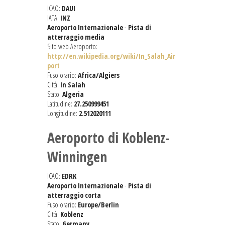
ICAO:
DAUI
IATA:
INZ
Aeroporto Internazionale
-
Pista di
atterraggio media
Sito web Aeroporto:
http://en.wikipedia.org/wiki/In_Salah_Air
port
Fuso orario:
Africa/Algiers
Città:
In Salah
Stato:
Algeria
Latitudine:
27.250999451
Longitudine:
2.512020111
Aeroporto di Koblenz-
Winningen
ICAO:
EDRK
Aeroporto Internazionale
-
Pista di
atterraggio corta
Fuso orario:
Europe/Berlin
Città:
Koblenz
Stato:
Germany