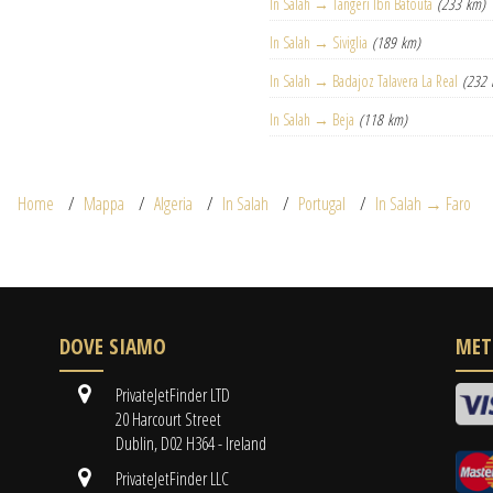
In Salah → Tangeri Ibn Batouta
(233 km)
In Salah → Siviglia
(189 km)
In Salah → Badajoz Talavera La Real
(232 
In Salah → Beja
(118 km)
Home
Mappa
Algeria
In Salah
Portugal
In Salah → Faro
DOVE SIAMO
MET
PrivateJetFinder LTD
20 Harcourt Street
Dublin, D02 H364 - Ireland
PrivateJetFinder LLC