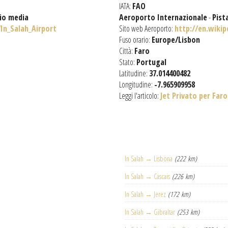
IATA:
FAO
gio media
Aeroporto Internazionale
-
Pist
/In_Salah_Airport
Sito web Aeroporto:
http://en.wikip
Fuso orario:
Europe/Lisbon
Città:
Faro
Stato:
Portugal
Latitudine:
37.014400482
Longitudine:
-7.965909958
Leggi l'articolo:
Jet Privato per Faro
In Salah → Lisbona
(222 km)
In Salah → Cascais
(226 km)
In Salah → Jerez
(172 km)
In Salah → Gibraltar
(253 km)