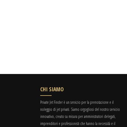
CHI SIAMO
Private Jet Finder è un servizio per la prenotazione e il
noleggio di jet privati. Siamo orgogliosi del nostro servizio
innovativo, creato su misura per amministratori delegati,
imprenditori e professionisti che hanno la necessità e il