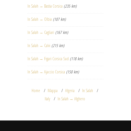
In Salah → Bastia Corsica
(235 km)
In Salah → Olbia
(107 km)
In Salah → Cagliari
(167 km)
In Salah → Calvi
(215 km)
In Salah → Figari Corsica Sud
(118 km)
In Salah → Ajaccio Corsica
(150 km)
Home
Mappa
Algeria
In Salah
Italy
In Salah → Alghero