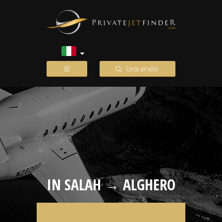
Cerca un volo
IN SALAH → ALGHERO