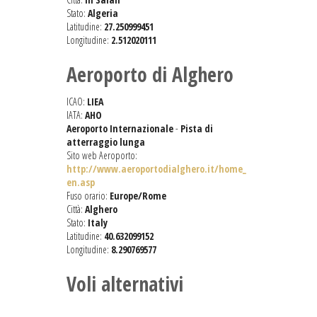
Stato:
Algeria
Latitudine:
27.250999451
Longitudine:
2.512020111
Aeroporto di Alghero
ICAO:
LIEA
IATA:
AHO
Aeroporto Internazionale
-
Pista di
atterraggio lunga
Sito web Aeroporto:
http://www.aeroportodialghero.it/home_
en.asp
Fuso orario:
Europe/Rome
Città:
Alghero
Stato:
Italy
Latitudine:
40.632099152
Longitudine:
8.290769577
Voli alternativi