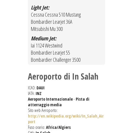
Light Jet:
Cessna Cessna 510 Mustang
Bombardier Learjet 36A
Mitsubishi Mu 300
Medium Jet:
Iai 1124 Westwind
Bombardier Learjet 55
Bombardier Challenger 3500
Aeroporto di In Salah
ICAO:
DAUI
IATA:
INZ
Aeroporto Internazionale
-
Pista di
atterraggio media
Sito web Aeroporto:
http://en.wikipedia.org/wiki/In_Salah_Air
port
Fuso orario:
Africa/Algiers
Città:
In Salah