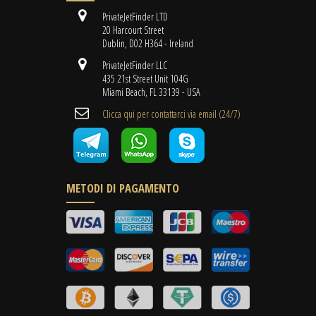
PrivateJetFinder LTD
20 Harcourt Street
Dublin, D02 H364 - Ireland
PrivateJetFinder LLC
435 21st Street Unit 104G
Miami Beach, FL 33139 - USA
Clicca qui per contattarci via email (24/7)
METODI DI PAGAMENTO