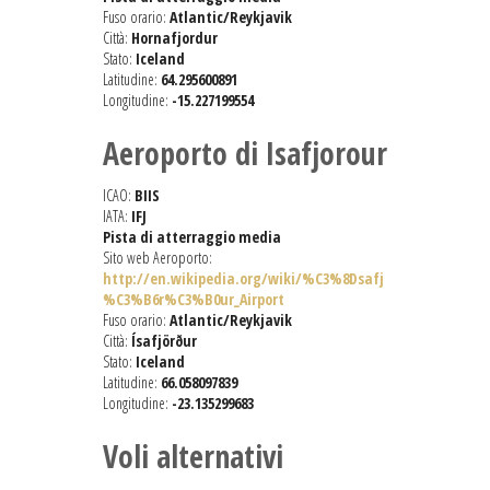
Fuso orario:
Atlantic/Reykjavik
Città:
Hornafjordur
Stato:
Iceland
Latitudine:
64.295600891
Longitudine:
-15.227199554
Aeroporto di Isafjorour
ICAO:
BIIS
IATA:
IFJ
Pista di atterraggio media
Sito web Aeroporto:
http://en.wikipedia.org/wiki/%C3%8Dsafj
%C3%B6r%C3%B0ur_Airport
Fuso orario:
Atlantic/Reykjavik
Città:
Ísafjörður
Stato:
Iceland
Latitudine:
66.058097839
Longitudine:
-23.135299683
Voli alternativi