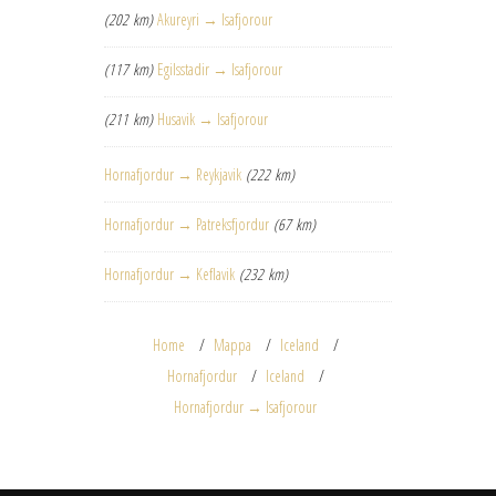
(202 km)
Akureyri → Isafjorour
(117 km)
Egilsstadir → Isafjorour
(211 km)
Husavik → Isafjorour
Hornafjordur → Reykjavik
(222 km)
Hornafjordur → Patreksfjordur
(67 km)
Hornafjordur → Keflavik
(232 km)
Home
Mappa
Iceland
Hornafjordur
Iceland
Hornafjordur → Isafjorour