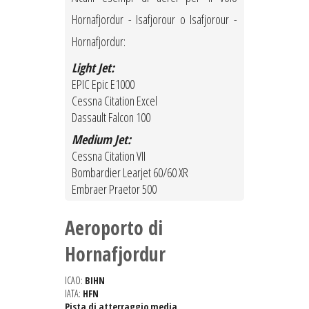
Hornafjordur - Isafjorour o Isafjorour -
Hornafjordur:
Light Jet:
EPIC Epic E1000
Cessna Citation Excel
Dassault Falcon 100
Medium Jet:
Cessna Citation VII
Bombardier Learjet 60/60 XR
Embraer Praetor 500
Aeroporto di
Hornafjordur
ICAO:
BIHN
IATA:
HFN
Pista di atterraggio media