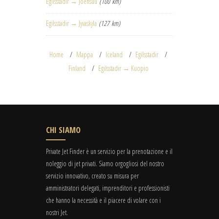
Egilsstadir → Joensuu
(100 km)
Egilsstadir → Jyvaskyla
(127 km)
Home
Mappa
Iceland
Egilsstadir
Finland
Egilsstadir → Kuopio
CHI SIAMO
Private Jet Finder è un servizio per la prenotazione e il
noleggio di jet privati. Siamo orgogliosi del nostro
servizio innovativo, creato su misura per
amministratori delegati, imprenditori e professionisti
che hanno la necessità e il piacere di volare con i
nostri Jet.