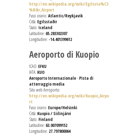
http://en.wikipedia.org/wiki/Egilssta%C3
%B0ir_Airport
Fuso orario:
Atlantic/Reykjavik
Città:
Egilsstaðir
Stato:
Iceland
Latitudine:
65.283302307
Longitudine:
-14.401399612
Aeroporto di Kuopio
ICAO:
EFKU
IATA:
KUO
Aeroporto Internazionale
-
Pista di
atterraggio media
Sito web Aeroporto:
http://en.wikipedia.org/wiki/Kuopio_Airpo
rt
Fuso orario:
Europe/Helsinki
Città:
Kuopio / Siilinjärvi
Stato:
Finland
Latitudine:
63.007099152
Longitudine:
27.797800064