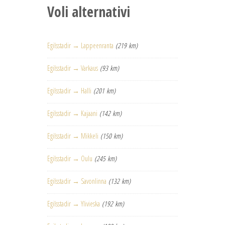
Voli alternativi
Egilsstadir → Lappeenranta
(219 km)
Egilsstadir → Varkaus
(93 km)
Egilsstadir → Halli
(201 km)
Egilsstadir → Kajaani
(142 km)
Egilsstadir → Mikkeli
(150 km)
Egilsstadir → Oulu
(245 km)
Egilsstadir → Savonlinna
(132 km)
Egilsstadir → Ylivieska
(192 km)