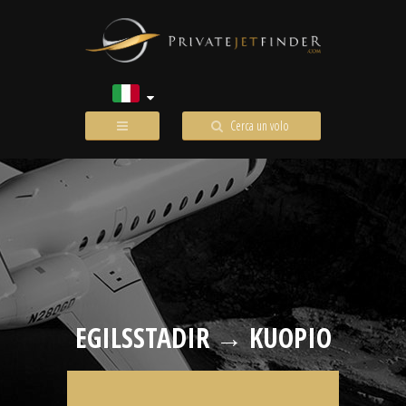
Cerca un volo
EGILSSTADIR → KUOPIO