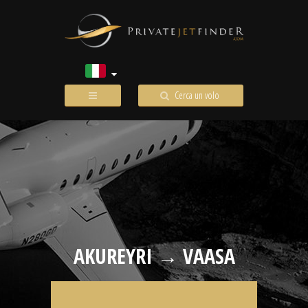
Cerca un volo
AKUREYRI → VAASA