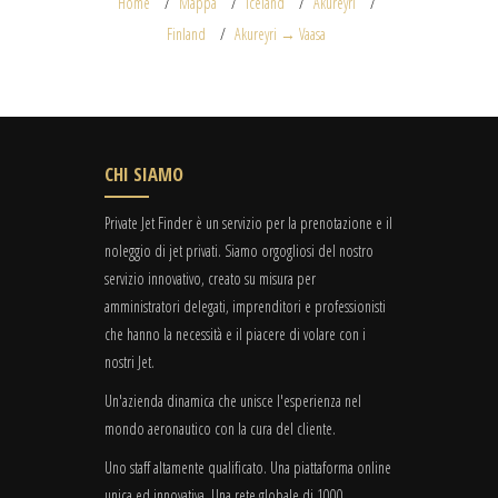
Home
Mappa
Iceland
Akureyri
Finland
Akureyri → Vaasa
CHI SIAMO
Private Jet Finder è un servizio per la prenotazione e il
noleggio di jet privati. Siamo orgogliosi del nostro
servizio innovativo, creato su misura per
amministratori delegati, imprenditori e professionisti
che hanno la necessità e il piacere di volare con i
nostri Jet.
Un'azienda dinamica che unisce l'esperienza nel
mondo aeronautico con la cura del cliente.
Uno staff altamente qualificato. Una piattaforma online
unica ed innovativa. Una rete globale di 1000