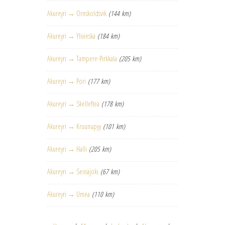
Akureyri → Ornskoldsvik
(144 km)
Akureyri → Ylivieska
(184 km)
Akureyri → Tampere-Pirkkala
(205 km)
Akureyri → Pori
(177 km)
Akureyri → Skelleftea
(178 km)
Akureyri → Kruunupyy
(101 km)
Akureyri → Halli
(205 km)
Akureyri → Seinäjoki
(67 km)
Akureyri → Umea
(110 km)