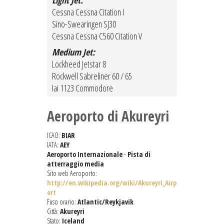
Light Jet:
Cessna Cessna Citation I
Sino-Swearingen SJ30
Cessna Cessna C560 Citation V
Medium Jet:
Lockheed Jetstar 8
Rockwell Sabreliner 60 / 65
Iai 1123 Commodore
Aeroporto di Akureyri
ICAO:
BIAR
IATA:
AEY
Aeroporto Internazionale
-
Pista di
atterraggio media
Sito web Aeroporto:
http://en.wikipedia.org/wiki/Akureyri_Airp
ort
Fuso orario:
Atlantic/Reykjavik
Città:
Akureyri
Stato:
Iceland