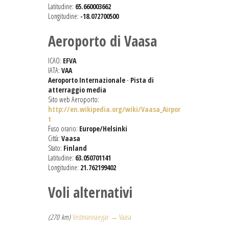
Latitudine:
65.660003662
Longitudine:
-18.072700500
Aeroporto di Vaasa
ICAO:
EFVA
IATA:
VAA
Aeroporto Internazionale
-
Pista di
atterraggio media
Sito web Aeroporto:
http://en.wikipedia.org/wiki/Vaasa_Airpor
t
Fuso orario:
Europe/Helsinki
Città:
Vaasa
Stato:
Finland
Latitudine:
63.050701141
Longitudine:
21.762199402
Voli alternativi
(270 km)
Vestmannaeyjar → Vaasa