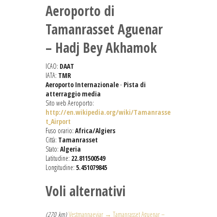
Aeroporto di
Tamanrasset Aguenar
– Hadj Bey Akhamok
ICAO:
DAAT
IATA:
TMR
Aeroporto Internazionale
-
Pista di
atterraggio media
Sito web Aeroporto:
http://en.wikipedia.org/wiki/Tamanrasse
t_Airport
Fuso orario:
Africa/Algiers
Città:
Tamanrasset
Stato:
Algeria
Latitudine:
22.811500549
Longitudine:
5.451079845
Voli alternativi
(270 km)
Vestmannaeyjar → Tamanrasset Aguenar –