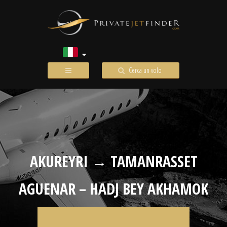
Cerca un volo
AKUREYRI → TAMANRASSET
AGUENAR – HADJ BEY AKHAMOK