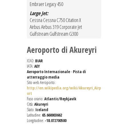
Embraer Legacy 450
Large Jet:
Cessna Cessna C750 Citation X
Airbus Airbus 319 Corporate Jet
Gulfstream Gulfstream G300
Aeroporto di Akureyri
ICAO:
BIAR
IATA:
AEY
Aeroporto Internazionale
-
Pista di
atterraggio media
Sito web Aeroporto:
http://en.wikipedia.org/wiki/Akureyri_Airp
ort
Fuso orario:
Atlantic/Reykjavik
Città:
Akureyri
Stato:
Iceland
Latitudine:
65.660003662
Longitudine:
-18.072700500