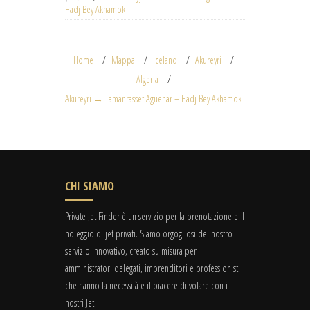
Hadj Bey Akhamok
Home
Mappa
Iceland
Akureyri
Algeria
Akureyri → Tamanrasset Aguenar – Hadj Bey Akhamok
CHI SIAMO
Private Jet Finder è un servizio per la prenotazione e il
noleggio di jet privati. Siamo orgogliosi del nostro
servizio innovativo, creato su misura per
amministratori delegati, imprenditori e professionisti
che hanno la necessità e il piacere di volare con i
nostri Jet.