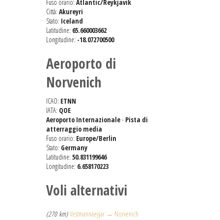
Fuso orario:
Atlantic/Reykjavik
Città:
Akureyri
Stato:
Iceland
Latitudine:
65.660003662
Longitudine:
-18.072700500
Aeroporto di
Norvenich
ICAO:
ETNN
IATA:
QOE
Aeroporto Internazionale
-
Pista di
atterraggio media
Fuso orario:
Europe/Berlin
Stato:
Germany
Latitudine:
50.831199646
Longitudine:
6.658170223
Voli alternativi
(270 km)
Vestmannaeyjar → Norvenich