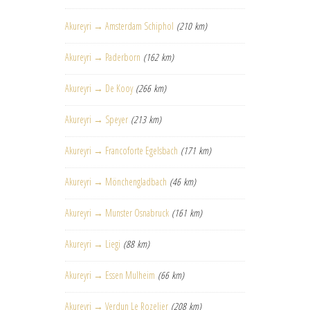
Akureyri → Amsterdam Schiphol
(210 km)
Akureyri → Paderborn
(162 km)
Akureyri → De Kooy
(266 km)
Akureyri → Speyer
(213 km)
Akureyri → Francoforte Egelsbach
(171 km)
Akureyri → Mönchengladbach
(46 km)
Akureyri → Munster Osnabruck
(161 km)
Akureyri → Liegi
(88 km)
Akureyri → Essen Mulheim
(66 km)
Akureyri → Verdun Le Rozelier
(208 km)