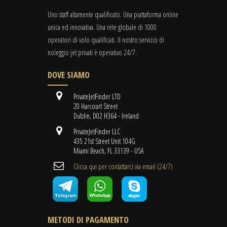
Uno staff altamente qualificato. Una piattaforma online
unica ed innovativa. Una rete globale di 1000
operatori di volo qualificati. Il nostro servizio di
noleggio jet privati è operativo 24/7.
DOVE SIAMO
PrivateJetFinder LTD
20 Harcourt Street
Dublin, D02 H364 - Ireland
PrivateJetFinder LLC
435 21st Street Unit 104G
Miami Beach, FL 33139 - USA
Clicca qui per contattarci via email (24/7)
METODI DI PAGAMENTO