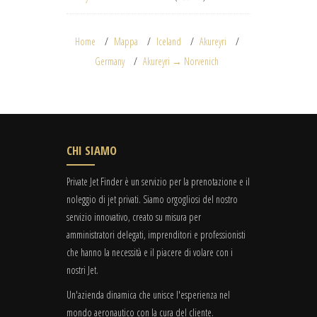
Home
Mappa
Iceland
Akureyri
Germany
Akureyri → Norvenich
CHI SIAMO
Private Jet Finder è un servizio per la prenotazione e il
noleggio di jet privati. Siamo orgogliosi del nostro
servizio innovativo, creato su misura per
amministratori delegati, imprenditori e professionisti
che hanno la necessità e il piacere di volare con i
nostri Jet.
Un'azienda dinamica che unisce l'esperienza nel
mondo aeronautico con la cura del cliente.