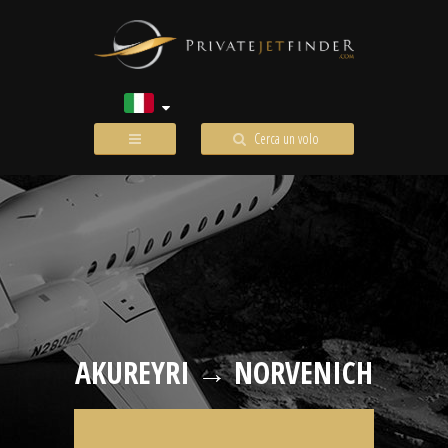
Cerca un volo
AKUREYRI → NORVENICH