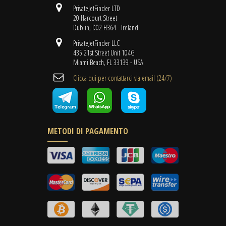
PrivateJetFinder LTD
20 Harcourt Street
Dublin, D02 H364 - Ireland
PrivateJetFinder LLC
435 21st Street Unit 104G
Miami Beach, FL 33139 - USA
Clicca qui per contattarci via email (24/7)
METODI DI PAGAMENTO