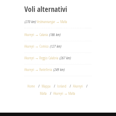
Voli alternativi
(270 km)
Vestmannaeyjar → Malta
Akureyri → Catania
(186 km)
Akureyri → Comiso
(127 km)
Akureyri → Reggio Calabria
(267 km)
Akureyri → Pantelleria
(249 km)
Home
Mappa
Iceland
Akureyri
Malta
Akureyri → Malta