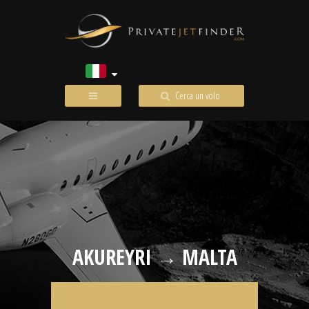
Cerca un volo
AKUREYRI → MALTA