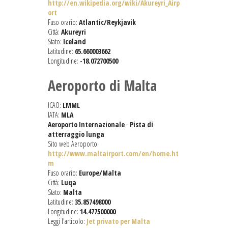
http://en.wikipedia.org/wiki/Akureyri_Airp
ort
Fuso orario:
Atlantic/Reykjavik
Città:
Akureyri
Stato:
Iceland
Latitudine:
65.660003662
Longitudine:
-18.072700500
Aeroporto di Malta
ICAO:
LMML
IATA:
MLA
Aeroporto Internazionale
-
Pista di
atterraggio lunga
Sito web Aeroporto:
http://www.maltairport.com/en/home.ht
m
Fuso orario:
Europe/Malta
Città:
Luqa
Stato:
Malta
Latitudine:
35.857498000
Longitudine:
14.477500000
Leggi l'articolo:
Jet privato per Malta