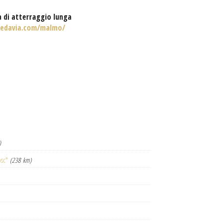
a di atterraggio lunga
edavia.com/malmo/
)
osc"
(238 km)