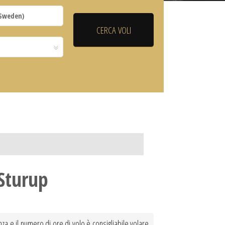
Sturup
nza e il numero di ore di volo è consigliabile volare