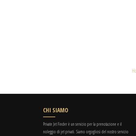
H
CHI SIAMO
Private Jet Finder è un servizio per la prenotazione e il
noleggio di jet privati. Siamo orgogliosi del nostro servizio