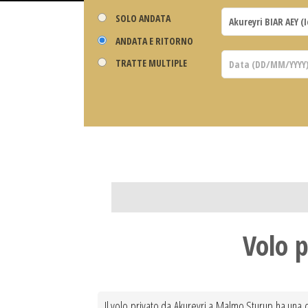
SOLO ANDATA
ANDATA E RITORNO
TRATTE MULTIPLE
Volo 
Il volo privato da Akureyri a Malmo Sturup ha una di