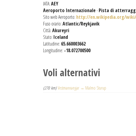
IATA:
AEY
Aeroporto Internazionale
-
Pista di atterrag
Sito web Aeroporto:
http://en.wikipedia.org/wiki
Fuso orario:
Atlantic/Reykjavik
Città:
Akureyri
Stato:
Iceland
Latitudine:
65.660003662
Longitudine:
-18.072700500
Voli alternativi
(270 km)
Vestmannaeyjar → Malmo Sturup