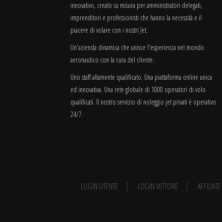
innovativo, creato su misura per amministratori delegati,
imprenditori e professionisti che hanno la necessità e il
piacere di volare con i nostri Jet.
Un'azienda dinamica che unisce l'esperienza nel mondo
aeronautico con la cura del cliente.
Uno staff altamente qualificato. Una piattaforma online unica
ed innovativa. Una rete globale di 1000 operatori di volo
qualificati. Il nostro servizio di noleggio jet privati è operativo
24/7.
LOGIN UTENTE
LOGIN VETTORE
AFFILIAT