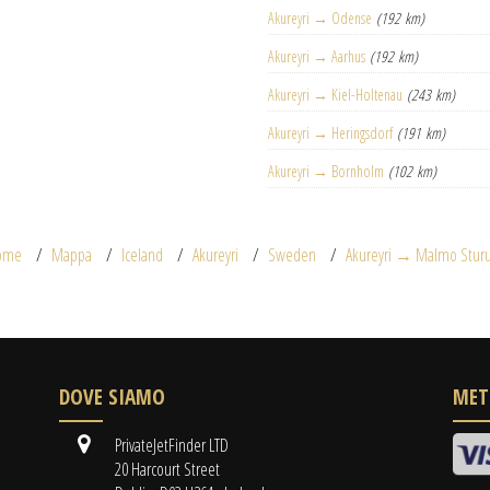
Akureyri → Odense
(192 km)
Akureyri → Aarhus
(192 km)
Akureyri → Kiel-Holtenau
(243 km)
Akureyri → Heringsdorf
(191 km)
Akureyri → Bornholm
(102 km)
ome
Mappa
Iceland
Akureyri
Sweden
Akureyri → Malmo Stur
DOVE SIAMO
MET
PrivateJetFinder LTD
20 Harcourt Street