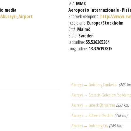
IATA:
MMX
gio media
Aeroporto Internazionale
-
Pist
/Akureyri_Airport
Sito web Aeroporto:
http://www.sw
Fuso orario:
Europe/Stockholm
Città:
Malmö
Stato:
Sweden
Latitudine:
55.536305364
Longitudine:
13.376197815
Akureyri → Goteborg Landvetter
(246 km
Akureyri → Szczecin-Goleniow "solidarn
Akureyri → Lübeck Blankensee
(257 km)
Akureyri → Schwerin Parchim
(256 km)
Akureyri → Goteborg City
(265 km)