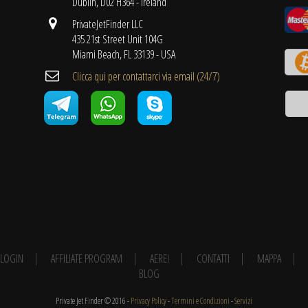
Dublin, D02 H364 - Ireland
PrivateJetFinder LLC
435 21st Street Unit 104G
Miami Beach, FL 33139 - USA
Clicca qui per contattarci via email (24/7)
E LOGIN
AFFILIATE PROGRAM
AEREI
CONTATTI
MAPPA
BLOG
Private Jet Finder © 2016 -
Privacy Policy
-
Termini e Condizioni
-
Servizi