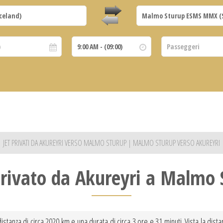
JET PRIVATI DA AKUREYRI VERSO MALMO STURUP | MALMO STURUP VERSO AKUREYRI
privato da Akureyri a Malmo 
stanza di circa 2020 km e una durata di circa 3 ore e 31 minuti. Vista la dista