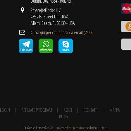
Dublin, D02 H364 - Ireland
PrivateJetFinder LLC
435 21st Street Unit 104G
Miami Beach, FL 33139 - USA
Clicca qui per contattarci via email (24/7)
E LOGIN
AFFILIATE PROGRAM
AEREI
CONTATTI
MAPPA
BLOG
Private Jet Finder © 2016 -
Privacy Policy
-
Termini e Condizioni
-
Servizi