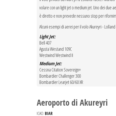
volare con un light jet o medium jet. Uno dei due aero
è diretto e non prevede nessuno stop per riforni
Alcuni esempi di aerei per il volo Akureyri - Lollan
Light Jet:
Bell 407
Agusta Westand 109C
Westwind Westwind II
Medium Jet:
Cessna Citation Sovereign+
Bombardier Challenger 300
Bombardier Learjet 60/60 XR
Aeroporto di Akureyri
ICAO:
BIAR