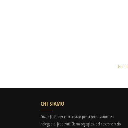
Home
CHI SIAMO
Private Jet Finder è un servizio per la prenotazione e il
noleggio di jet privati. Siamo orgogliosi del nostro servizio