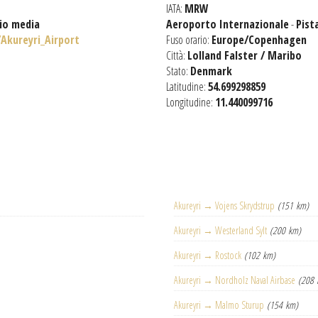
IATA:
MRW
gio media
Aeroporto Internazionale
-
Pist
/Akureyri_Airport
Fuso orario:
Europe/Copenhagen
Città:
Lolland Falster / Maribo
Stato:
Denmark
Latitudine:
54.699298859
Longitudine:
11.440099716
Akureyri → Vojens Skrydstrup
(151 km)
Akureyri → Westerland Sylt
(200 km)
Akureyri → Rostock
(102 km)
Akureyri → Nordholz Naval Airbase
(208 
Akureyri → Malmo Sturup
(154 km)