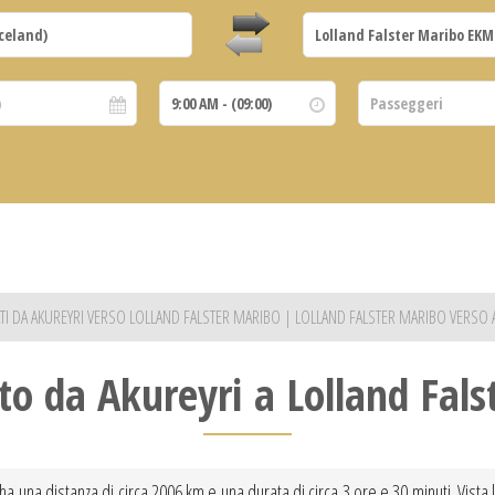
VATI DA AKUREYRI VERSO LOLLAND FALSTER MARIBO | LOLLAND FALSTER MARIBO VERSO 
to da Akureyri a Lolland Fal
ha una distanza di circa 2006 km e una durata di circa 3 ore e 30 minuti. Vista 