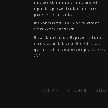
innovativo, creato su misura per amministratori delegati,
imprenditori e professionisti che hanno la necessità e il
piacere di volare con i nostri Jet.
Un'azienda dinamica che unisce l'esperienza nel mondo
aeronautico con la cura del cliente.
Uno staff altamente qualificato. Una piattaforma online unica
ed innovativa. Una rete globale di 1000 operatori di volo
qualificati. Il nostro servizio di noleggio jet privati è operativo
24/7.
LOGIN UTENTE
LOGIN VETTORE
AFFILIAT