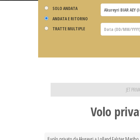
SOLO ANDATA
ANDATA E RITORNO
TRATTE MULTIPLE
JET PRI
Volo priva
Il volo privato da Akureyri a Lolland Falster Maribo 