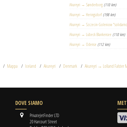
Akureyri → Sønderborg
(110 km)
Akureyri → Heringsdorf
(198 km)
Akureyri → Szczecin-Goleniow "solidarn
Akureyri → Lübeck Blankensee
(110 km)
Akureyri → Odense
(112 km)
Mappa
Iceland
Akureyri
Denmark
Akureyri → Lolland Falster 
DOVE SIAMO
MET
PrivateJetFinder LTD
20 Harcourt Street