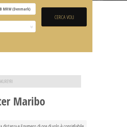
AKUREYRI
ster Maribo
la distanza e il numero di ore di volo è consigliabile