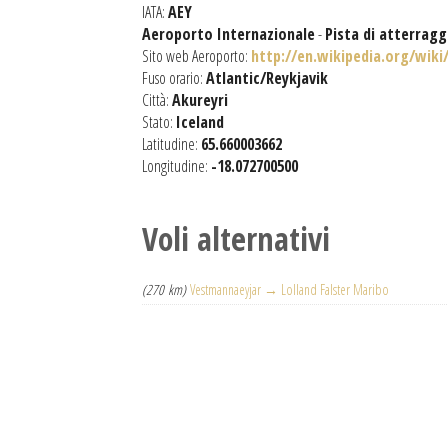
IATA:
AEY
Aeroporto Internazionale
-
Pista di atterrag
Sito web Aeroporto:
http://en.wikipedia.org/wiki
Fuso orario:
Atlantic/Reykjavik
Città:
Akureyri
Stato:
Iceland
Latitudine:
65.660003662
Longitudine:
-18.072700500
Voli alternativi
(270 km)
Vestmannaeyjar → Lolland Falster Maribo