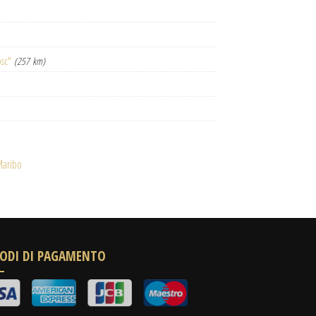
osc"
(257 km)
Maribo
ODI DI PAGAMENTO