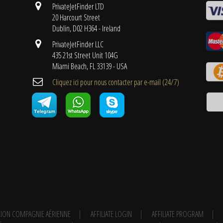
PrivateJetFinder LTD
20 Harcourt Street
Dublin, D02 H364 - Ireland
PrivateJetFinder LLC
435 21st Street Unit 104G
Miami Beach, FL 33139 - USA
Cliquez ici pour nous contacter par e-mail (24/7)
ION COMPAGNIE AÉRIENNE
AFFILIATE LOGIN
AFFILIATE PROGRAM