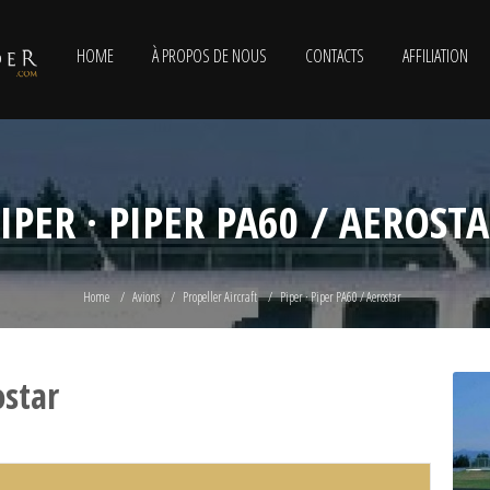
HOME
À PROPOS DE NOUS
CONTACTS
AFFILIATION
IPER · PIPER PA60 / AEROST
Home
Avions
Propeller Aircraft
Piper · Piper PA60 / Aerostar
ostar