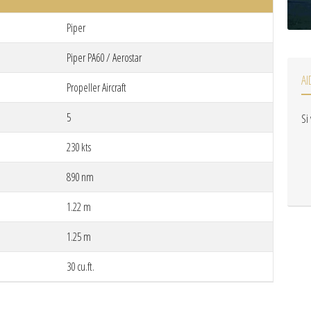
Piper
Piper PA60 / Aerostar
AI
Propeller Aircraft
5
Si
230 kts
890 nm
1.22 m
1.25 m
30 cu.ft.