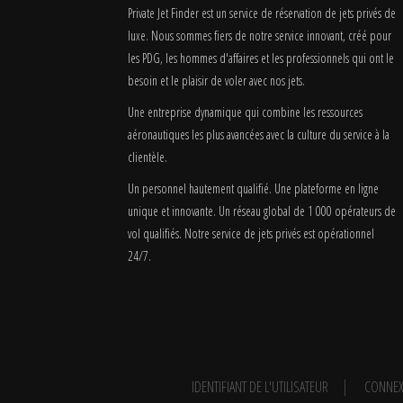
Private Jet Finder est un service de réservation de jets privés de
luxe. Nous sommes fiers de notre service innovant, créé pour
les PDG, les hommes d'affaires et les professionnels qui ont le
besoin et le plaisir de voler avec nos jets.
Une entreprise dynamique qui combine les ressources
aéronautiques les plus avancées avec la culture du service à la
clientèle.
Un personnel hautement qualifié. Une plateforme en ligne
unique et innovante. Un réseau global de 1 000 opérateurs de
vol qualifiés. Notre service de jets privés est opérationnel
24/7.
IDENTIFIANT DE L'UTILISATEUR
CONNEX