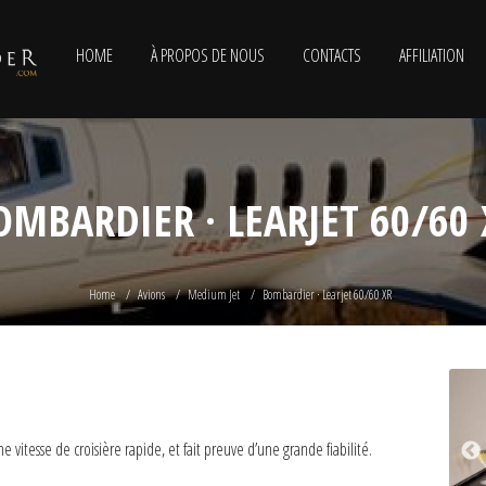
HOME
À PROPOS DE NOUS
CONTACTS
AFFILIATION
OMBARDIER · LEARJET 60/60 
Home
Avions
Medium Jet
Bombardier · Learjet 60/60 XR
vitesse de croisière rapide, et fait preuve d’une grande fiabilité.