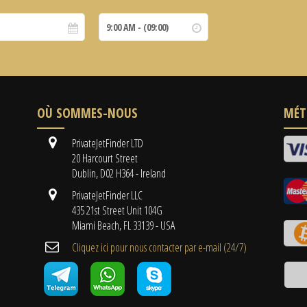
OÙ SOMMES-NOUS
MÉT
PrivateJetFinder LTD
20 Harcourt Street
Dublin, D02 H364 - Ireland
PrivateJetFinder LLC
435 21st Street Unit 104G
Miami Beach, FL 33139 - USA
Cliquez ici pour nous contacter par e-mail (24/7)