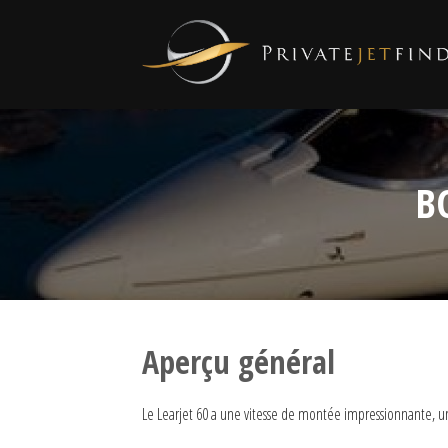
B
Aperçu général
Le Learjet 60 a une vitesse de montée impressionnante, une 