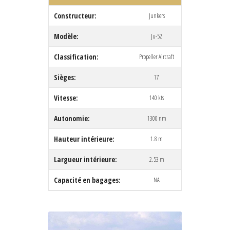
Constructeur:
Junkers
Modèle:
Ju-52
Classification:
Propeller Aircraft
Sièges:
17
Vitesse:
140 kts
Autonomie:
1300 nm
Hauteur intérieure:
1.8 m
Largueur intérieure:
2.53 m
Capacité en bagages:
NA