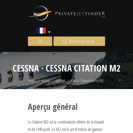
Rechercher un vol
CESSNA · CESSNA CITATION M2
Home
Avions
Light Jet
Cessna · Cessna Citation M2
Aperçu général
Le Citation M2 est la combinaison ultime de la beauté
et de l’efficacité. Le M2 est le jet d'entrée de gamme