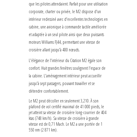
que les pilotes attendaient. Parfait pour une utilisation
corporate, charter ou privée, le M2 dispose d'un
intérieur redessiné avec d'excellentes technologies en
cabine, une avionique à commande tactile améliorée
et adaptée à un seul pilote ainsi que deux puissants
moteurs Williams FJ44, permettant une vitesse de
croisière allant jusqu'à 400 nœuds.
L'élégance de l'intérieur du Citation M2 égale son
confort. Huit grandes fenêtres soulignent l'espace de
la cabine. L'aménagement intérieur peut accueillir
jusqu'à sept passagers, pouvant travailler et se
détendre confortablement.
Le M2 peut décoller en seulement 3,210. À son
plafond de vol certifié maximal de 41 000 pieds, le
jet atteint sa vitesse de croisière long-courrier de 404
ktas (748 km/h). Sa vitesse de croisière à grande
vitesse est de 0,71 Mach. Le M2 a une portée de 1
550 nm (2 871 km).