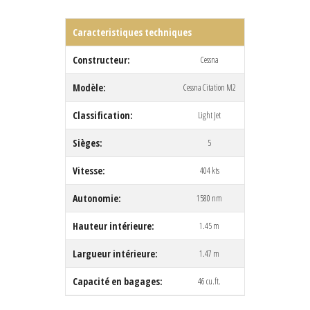
Caracteristiques techniques
Constructeur:
Cessna
Modèle:
Cessna Citation M2
Classification:
Light Jet
Sièges:
5
Vitesse:
404 kts
Autonomie:
1580 nm
Hauteur intérieure:
1.45 m
Largueur intérieure:
1.47 m
Capacité en bagages:
46 cu.ft.