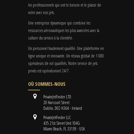
les professionnels qui ont le besoin et le plaisir de
voler avec nos jets.
Une entreprise dynamique qui combine les
ressources aéronautiques les plus avancées avec la
culture du service à la clientèle.
Un personnel hautement qualifié. Une plateforme en
ligne unique et innovante. Un réseau global de 1 000
opérateurs de vol qualifiés. Notre service de jets
privés est opérationnel 24/7.
OÙ SOMMES-NOUS
PrivateJetFinder LTD
20 Harcourt Street
Dublin, D02 H364 - Ireland
PrivateJetFinder LLC
435 21st Street Unit 104G
Miami Beach, FL 33139 - USA